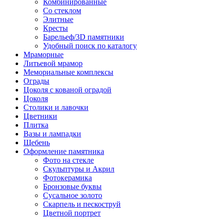
Комбинированные
Со стеклом
Элитные
Кресты
Барельеф/3D памятники
Удобный поиск по каталогу
Мраморные
Литьевой мрамор
Мемориальные комплексы
Ограды
Цоколя с кованой оградой
Цоколя
Столики и лавочки
Цветники
Плитка
Вазы и лампадки
Щебень
Оформление памятника
Фото на стекле
Скульптуры и Акрил
Фотокерамика
Бронзовые буквы
Сусальное золото
Скарпель и пескоструй
Цветной портрет