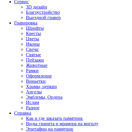
Сервис
3D дизайн
Благоустройство
Выездной гравер
Гравировка
Шрифты
Кресты
Цветы
Иконы
Свечи
Святые
Пейзажи
Животные
Рамки
Оформление
Виньетки
Храмы, церкви
Ангелы
Эмблемы, Ордена
Ислам
Разное
Справка
Как и где заказать памятник
Виды гранита и мрамора на могилу
Эпитафии на памятник