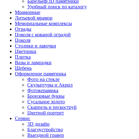
Барельеф/3D памятники
Удобный поиск по каталогу
Мраморные
Литьевой мрамор
Мемориальные комплексы
Ограды
Цоколя с кованой оградой
Цоколя
Столики и лавочки
Цветники
Плитка
Вазы и лампадки
Щебень
Оформление памятника
Фото на стекле
Скульптуры и Акрил
Фотокерамика
Бронзовые буквы
Сусальное золото
Скарпель и пескоструй
Цветной портрет
Сервис
3D дизайн
Благоустройство
Выездной гравер