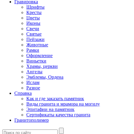
Гравировка
Шрифты
Кресты
Цветы
Иконы
Свечи
Святые
Пейзажи
Животные
Рамки
Оформление
Виньетки
Храмы, церкви
Ангелы
Эмблемы, Ордена
Ислам
Разное
Справка
Как и где заказать памятник
Виды гранита и мрамора на могилу
Эпитафии на памятник
Сертификаты качества гранита
Гранитополимер