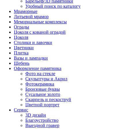
Барельеф/3D памятники
Удобный поиск по каталогу
Мраморные
Литьевой мрамор
Мемориальные комплексы
Ограды
Цоколя с кованой оградой
Цоколя
Столики и лавочки
Цветники
Плитка
Вазы и лампадки
Щебень
Оформление памятника
Фото на стекле
Скульптуры и Акрил
Фотокерамика
Бронзовые буквы
Сусальное золото
Скарпель и пескоструй
Цветной портрет
Сервис
3D дизайн
Благоустройство
Выездной гравер