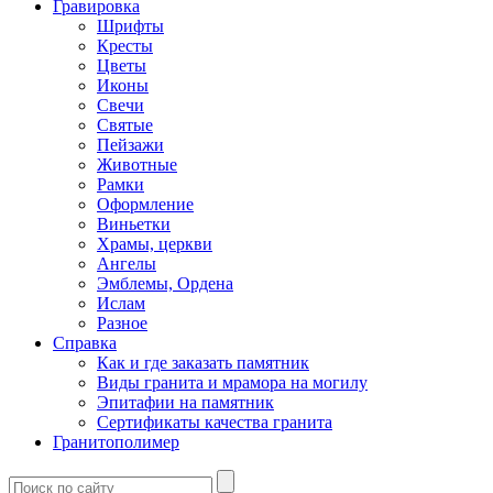
Гравировка
Шрифты
Кресты
Цветы
Иконы
Свечи
Святые
Пейзажи
Животные
Рамки
Оформление
Виньетки
Храмы, церкви
Ангелы
Эмблемы, Ордена
Ислам
Разное
Справка
Как и где заказать памятник
Виды гранита и мрамора на могилу
Эпитафии на памятник
Сертификаты качества гранита
Гранитополимер