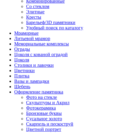
Комбинированные
Со стеклом
Элитные
Кресты
Барельеф/3D памятники
Удобный поиск по каталогу
Мраморные
Литьевой мрамор
Мемориальные комплексы
Ограды
Цоколя с кованой оградой
Цоколя
Столики и лавочки
Цветники
Плитка
Вазы и лампадки
Щебень
Оформление памятника
Фото на стекле
Скульптуры и Акрил
Фотокерамика
Бронзовые буквы
Сусальное золото
Скарпель и пескоструй
Цветной портрет