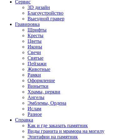
Сервис
3D дизайн
Благоустройство
Выездной гравер
Гравировка
Шрифты
Кресты
Цветы
Иконы
Свечи
Святые
Пейзажи
Животные
Рамки
Оформление
Виньетки
Храмы, церкви
Ангелы
Эмблемы, Ордена
Ислам
Разное
Справка
Как и где заказать памятник
Виды гранита и мрамора на могилу
Эпитафии на памятник