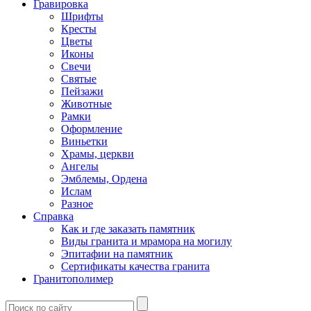
Гравировка
Шрифты
Кресты
Цветы
Иконы
Свечи
Святые
Пейзажи
Животные
Рамки
Оформление
Виньетки
Храмы, церкви
Ангелы
Эмблемы, Ордена
Ислам
Разное
Справка
Как и где заказать памятник
Виды гранита и мрамора на могилу
Эпитафии на памятник
Сертификаты качества гранита
Гранитополимер