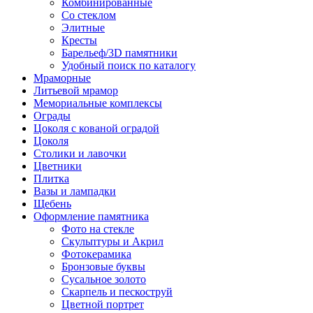
Комбинированные
Со стеклом
Элитные
Кресты
Барельеф/3D памятники
Удобный поиск по каталогу
Мраморные
Литьевой мрамор
Мемориальные комплексы
Ограды
Цоколя с кованой оградой
Цоколя
Столики и лавочки
Цветники
Плитка
Вазы и лампадки
Щебень
Оформление памятника
Фото на стекле
Скульптуры и Акрил
Фотокерамика
Бронзовые буквы
Сусальное золото
Скарпель и пескоструй
Цветной портрет