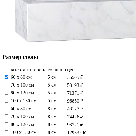
Размер стелы
высота х ширина
толщина
цена
60 х 80 см
5 см
36505 ₽
70 х 100 см
5 см
53193 ₽
80 х 120 см
5 см
71371 ₽
100 х 130 см
5 см
96850 ₽
60 х 80 см
8 см
48127 ₽
70 х 100 см
8 см
74426 ₽
80 х 120 см
8 см
93721 ₽
100 х 130 см
8 см
129332 ₽