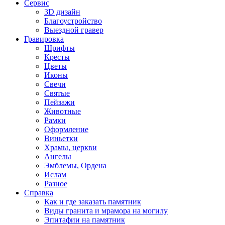
Сервис
3D дизайн
Благоустройство
Выездной гравер
Гравировка
Шрифты
Кресты
Цветы
Иконы
Свечи
Святые
Пейзажи
Животные
Рамки
Оформление
Виньетки
Храмы, церкви
Ангелы
Эмблемы, Ордена
Ислам
Разное
Справка
Как и где заказать памятник
Виды гранита и мрамора на могилу
Эпитафии на памятник