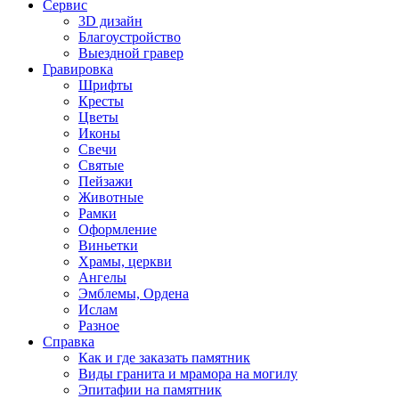
Сервис
3D дизайн
Благоустройство
Выездной гравер
Гравировка
Шрифты
Кресты
Цветы
Иконы
Свечи
Святые
Пейзажи
Животные
Рамки
Оформление
Виньетки
Храмы, церкви
Ангелы
Эмблемы, Ордена
Ислам
Разное
Справка
Как и где заказать памятник
Виды гранита и мрамора на могилу
Эпитафии на памятник