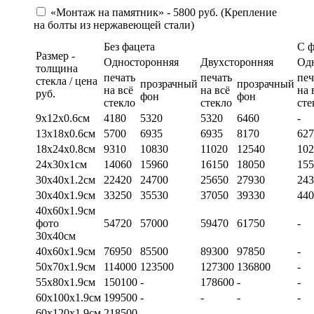
«Монтаж на памятник» - 5800 руб. (Крепление
на болты из нержавеющей стали)
Без фацета
С 
Размер -
Односторонняя
Двухсторонняя
Од
толщина
печать
печать
печ
стекла / цена
прозрачный
прозрачный
на всё
на всё
на 
руб.
фон
фон
стекло
стекло
сте
9х12х0.6см
4180
5320
5320
6460
-
13х18х0.6см
5700
6935
6935
8170
627
18х24х0.8см
9310
10830
11020
12540
102
24х30х1см
14060
15960
16150
18050
155
30х40х1.2см
22420
24700
25650
27930
243
30х40х1.9см
33250
35530
37050
39330
440
40х60х1.9см
фото
54720
57000
59470
61750
-
30х40см
40х60х1.9см
76950
85500
89300
97850
-
50х70х1.9см
114000
123500
127300
136800
-
55х80х1.9см
150100
-
178600
-
-
60х100х1.9см
199500
-
-
-
-
60х120х1.9см
218500
-
-
-
-