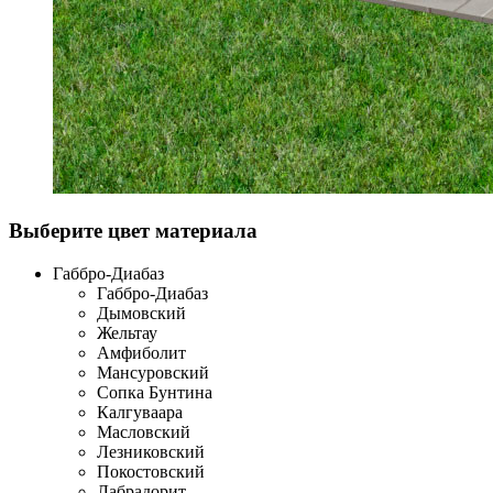
Выберите цвет материала
Габбро-Диабаз
Габбро-Диабаз
Дымовский
Жельтау
Амфиболит
Мансуровский
Сопка Бунтина
Калгуваара
Масловский
Лезниковский
Покостовский
Лабрадорит