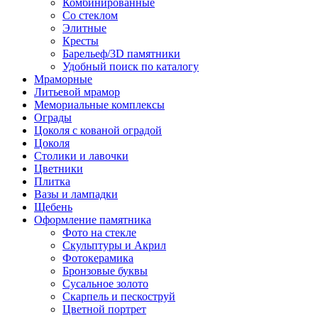
Комбинированные
Со стеклом
Элитные
Кресты
Барельеф/3D памятники
Удобный поиск по каталогу
Мраморные
Литьевой мрамор
Мемориальные комплексы
Ограды
Цоколя с кованой оградой
Цоколя
Столики и лавочки
Цветники
Плитка
Вазы и лампадки
Щебень
Оформление памятника
Фото на стекле
Скульптуры и Акрил
Фотокерамика
Бронзовые буквы
Сусальное золото
Скарпель и пескоструй
Цветной портрет