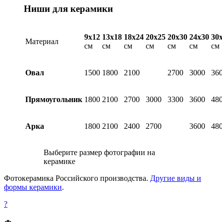
Ниши для керамики
9х12
13х18
18х24
20х25
20х30
24х30
30
Материал
см
см
см
см
см
см
см
Овал
1500
1800
2100
2700
3000
36
Прямоугольник
1800
2100
2700
3000
3300
3600
48
Арка
1800
2100
2400
2700
3600
48
Выберите размер фотографии на
керамике
Фотокерамика Российского производства.
Другие виды и
формы керамики
.
?