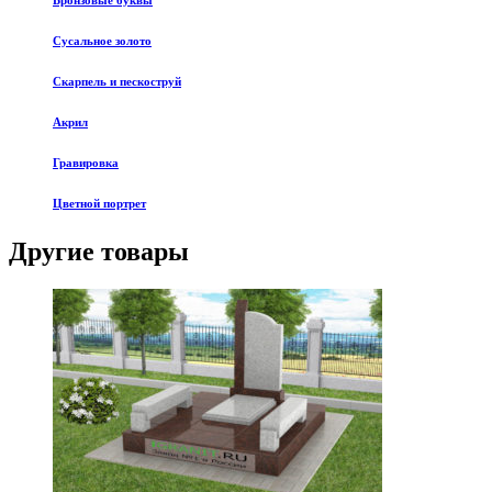
Бронзовые буквы
Сусальное золото
Скарпель и пескоструй
Акрил
Гравировка
Цветной портрет
Другие товары