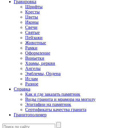
Гравировка
Шрифты
Кресты
Цветы
Иконы
Свечи
Святые
Пейзажи
Животные
Рамки
Оформление
Виньетки
Храмы, церкви
Ангелы
Эмблемы, Ордена
Ислам
Разное
Справка
Как и где заказать памятник
Виды гранита и мрамора на могилу
Эпитафии на памятник
Сертификаты качества гранита
Гранитополимер