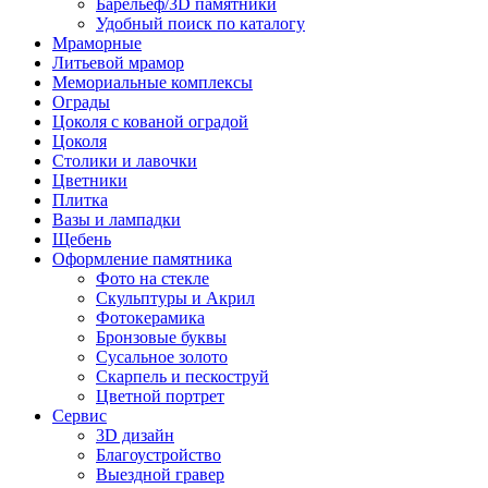
Барельеф/3D памятники
Удобный поиск по каталогу
Мраморные
Литьевой мрамор
Мемориальные комплексы
Ограды
Цоколя с кованой оградой
Цоколя
Столики и лавочки
Цветники
Плитка
Вазы и лампадки
Щебень
Оформление памятника
Фото на стекле
Скульптуры и Акрил
Фотокерамика
Бронзовые буквы
Сусальное золото
Скарпель и пескоструй
Цветной портрет
Сервис
3D дизайн
Благоустройство
Выездной гравер