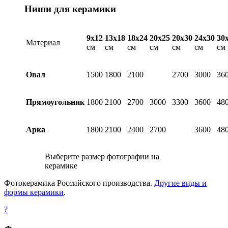
Ниши для керамики
9х12
13х18
18х24
20х25
20х30
24х30
30
Материал
см
см
см
см
см
см
см
Овал
1500
1800
2100
2700
3000
36
Прямоугольник
1800
2100
2700
3000
3300
3600
48
Арка
1800
2100
2400
2700
3600
48
Выберите размер фотографии на
керамике
Фотокерамика Российского производства.
Другие виды и
формы керамики
.
?