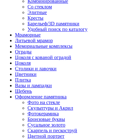
Комбинированные
Со стеклом
Элитные
Кресты
Барельеф/3D памятники
Удобный поиск по каталогу
Мраморные
Литьевой мрамор
Мемориальные комплексы
Ограды
Цоколя с кованой оградой
Цоколя
Столики и лавочки
Цветники
Плитка
Вазы и лампадки
Щебень
Оформление памятника
Фото на стекле
Скульптуры и Акрил
Фотокерамика
Бронзовые буквы
Сусальное золото
Скарпель и пескоструй
Цветной портрет