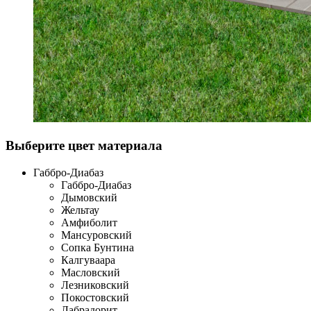
Выберите цвет материала
Габбро-Диабаз
Габбро-Диабаз
Дымовский
Жельтау
Амфиболит
Мансуровский
Сопка Бунтина
Калгуваара
Масловский
Лезниковский
Покостовский
Лабрадорит