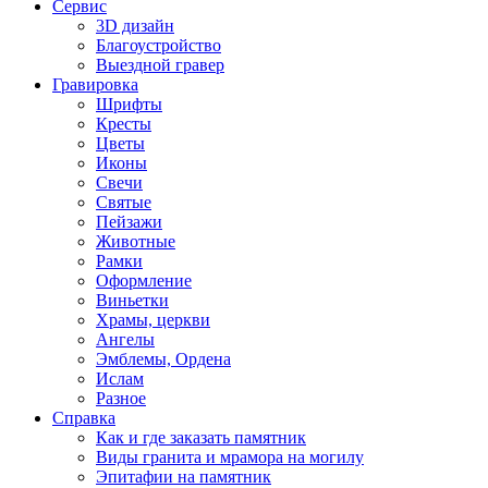
Сервис
3D дизайн
Благоустройство
Выездной гравер
Гравировка
Шрифты
Кресты
Цветы
Иконы
Свечи
Святые
Пейзажи
Животные
Рамки
Оформление
Виньетки
Храмы, церкви
Ангелы
Эмблемы, Ордена
Ислам
Разное
Справка
Как и где заказать памятник
Виды гранита и мрамора на могилу
Эпитафии на памятник