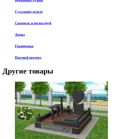
Бронзовые буквы
Сусальное золото
Скарпель и пескоструй
Акрил
Гравировка
Цветной портрет
Другие товары