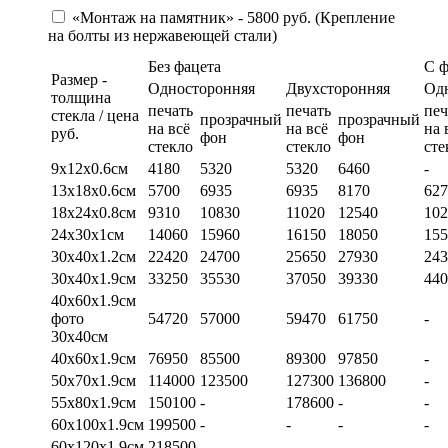
«Монтаж на памятник» - 5800 руб. (Крепление
на болты из нержавеющей стали)
Без фацета
С 
Размер -
Односторонняя
Двухсторонняя
Од
толщина
печать
печать
печ
стекла / цена
прозрачный
прозрачный
на всё
на всё
на 
руб.
фон
фон
стекло
стекло
сте
9х12х0.6см
4180
5320
5320
6460
-
13х18х0.6см
5700
6935
6935
8170
627
18х24х0.8см
9310
10830
11020
12540
102
24х30х1см
14060
15960
16150
18050
155
30х40х1.2см
22420
24700
25650
27930
243
30х40х1.9см
33250
35530
37050
39330
440
40х60х1.9см
фото
54720
57000
59470
61750
-
30х40см
40х60х1.9см
76950
85500
89300
97850
-
50х70х1.9см
114000
123500
127300
136800
-
55х80х1.9см
150100
-
178600
-
-
60х100х1.9см
199500
-
-
-
-
60х120х1.9см
218500
-
-
-
-