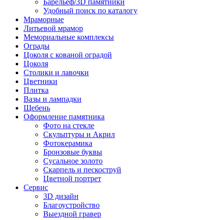
Барельеф/3D памятники
Удобный поиск по каталогу
Мраморные
Литьевой мрамор
Мемориальные комплексы
Ограды
Цоколя с кованой оградой
Цоколя
Столики и лавочки
Цветники
Плитка
Вазы и лампадки
Щебень
Оформление памятника
Фото на стекле
Скульптуры и Акрил
Фотокерамика
Бронзовые буквы
Сусальное золото
Скарпель и пескоструй
Цветной портрет
Сервис
3D дизайн
Благоустройство
Выездной гравер