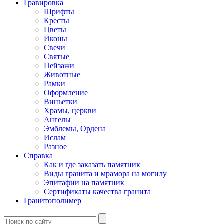
Гравировка
Шрифты
Кресты
Цветы
Иконы
Свечи
Святые
Пейзажи
Животные
Рамки
Оформление
Виньетки
Храмы, церкви
Ангелы
Эмблемы, Ордена
Ислам
Разное
Справка
Как и где заказать памятник
Виды гранита и мрамора на могилу
Эпитафии на памятник
Сертификаты качества гранита
Гранитополимер