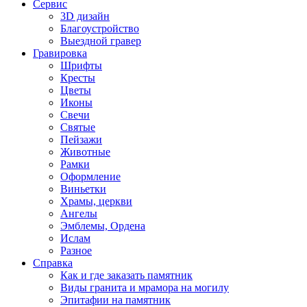
Сервис
3D дизайн
Благоустройство
Выездной гравер
Гравировка
Шрифты
Кресты
Цветы
Иконы
Свечи
Святые
Пейзажи
Животные
Рамки
Оформление
Виньетки
Храмы, церкви
Ангелы
Эмблемы, Ордена
Ислам
Разное
Справка
Как и где заказать памятник
Виды гранита и мрамора на могилу
Эпитафии на памятник