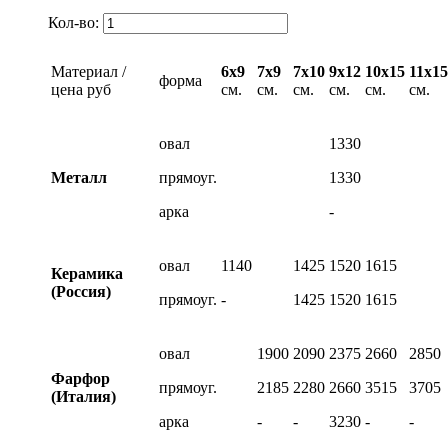
Кол-во:
Материал /
6х9
7х9
7х10
9х12
10х15
11х15
форма
цена руб
см.
см.
см.
см.
см.
см.
овал
1330
Металл
прямоуг.
1330
арка
-
овал
1140
1425
1520
1615
Керамика
(Россия)
прямоуг.
-
1425
1520
1615
овал
1900
2090
2375
2660
2850
Фарфор
прямоуг.
2185
2280
2660
3515
3705
(Италия)
арка
-
-
3230
-
-