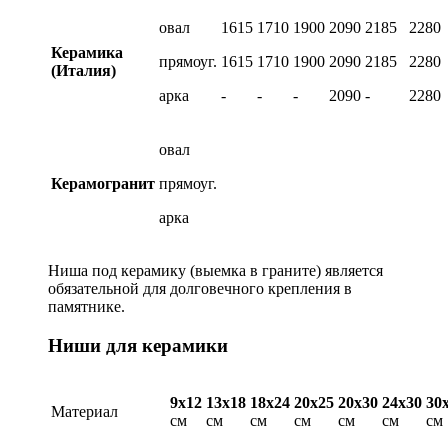
овал
1615
1710
1900
2090
2185
2280
Керамика
прямоуг.
1615
1710
1900
2090
2185
2280
(Италия)
арка
-
-
-
2090
-
2280
овал
Керамогранит
прямоуг.
арка
Ниша под керамику (выемка в граните) является
обязательной для долговечного крепления в
памятнике.
Ниши для керамики
9х12
13х18
18х24
20х25
20х30
24х30
30
Материал
см
см
см
см
см
см
см