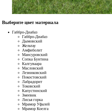
Выберите цвет материала
Габбро-Диабаз
Габбро-Диабаз
Дымовский
Жельтау
Амфиболит
Мансуровский
Сопка Бунтина
Калгуваара
Масловский
Лезниковский
Покостовский
Лабрадорит
Токовский
Капустинский
Змеевик
Лисья горка
Мрамор Уфалей
Мрамор Коелга