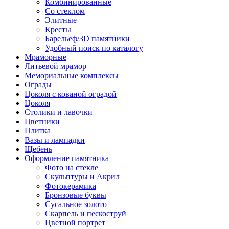
Комбинированные
Со стеклом
Элитные
Кресты
Барельеф/3D памятники
Удобный поиск по каталогу
Мраморные
Литьевой мрамор
Мемориальные комплексы
Ограды
Цоколя с кованой оградой
Цоколя
Столики и лавочки
Цветники
Плитка
Вазы и лампадки
Щебень
Оформление памятника
Фото на стекле
Скульптуры и Акрил
Фотокерамика
Бронзовые буквы
Сусальное золото
Скарпель и пескоструй
Цветной портрет