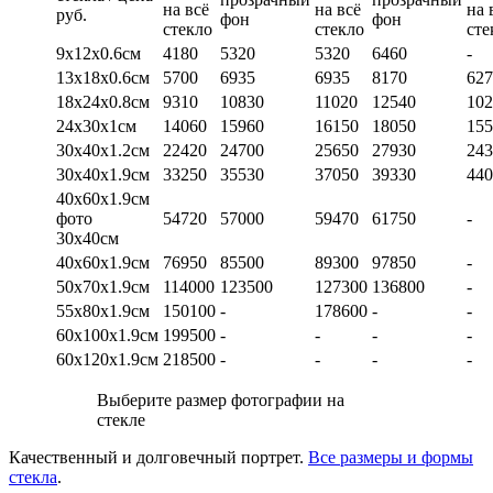
на всё
на всё
на 
руб.
фон
фон
стекло
стекло
сте
9х12х0.6см
4180
5320
5320
6460
-
13х18х0.6см
5700
6935
6935
8170
627
18х24х0.8см
9310
10830
11020
12540
102
24х30х1см
14060
15960
16150
18050
155
30х40х1.2см
22420
24700
25650
27930
243
30х40х1.9см
33250
35530
37050
39330
440
40х60х1.9см
фото
54720
57000
59470
61750
-
30х40см
40х60х1.9см
76950
85500
89300
97850
-
50х70х1.9см
114000
123500
127300
136800
-
55х80х1.9см
150100
-
178600
-
-
60х100х1.9см
199500
-
-
-
-
60х120х1.9см
218500
-
-
-
-
Выберите размер фотографии на
стекле
Качественный и долговечный портрет.
Все размеры и формы
стекла
.