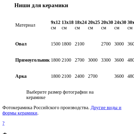
Ниши для керамики
9х12
13х18
18х24
20х25
20х30
24х30
30
Материал
см
см
см
см
см
см
см
Овал
1500
1800
2100
2700
3000
36
Прямоугольник
1800
2100
2700
3000
3300
3600
48
Арка
1800
2100
2400
2700
3600
48
Выберите размер фотографии на
керамике
Фотокерамика Российского производства.
Другие виды и
формы керамики
.
?