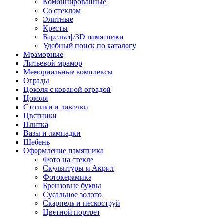
Комбинированные
Со стеклом
Элитные
Кресты
Барельеф/3D памятники
Удобный поиск по каталогу
Мраморные
Литьевой мрамор
Мемориальные комплексы
Ограды
Цоколя с кованой оградой
Цоколя
Столики и лавочки
Цветники
Плитка
Вазы и лампадки
Щебень
Оформление памятника
Фото на стекле
Скульптуры и Акрил
Фотокерамика
Бронзовые буквы
Сусальное золото
Скарпель и пескоструй
Цветной портрет