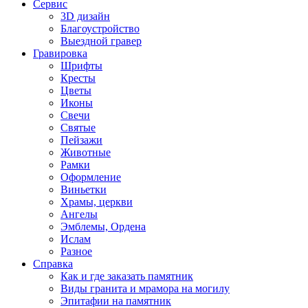
Сервис
3D дизайн
Благоустройство
Выездной гравер
Гравировка
Шрифты
Кресты
Цветы
Иконы
Свечи
Святые
Пейзажи
Животные
Рамки
Оформление
Виньетки
Храмы, церкви
Ангелы
Эмблемы, Ордена
Ислам
Разное
Справка
Как и где заказать памятник
Виды гранита и мрамора на могилу
Эпитафии на памятник