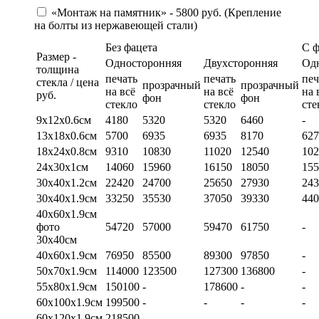
«Монтаж на памятник» - 5800 руб. (Крепление
на болты из нержавеющей стали)
Без фацета
С 
Размер -
Односторонняя
Двухсторонняя
Од
толщина
печать
печать
печ
стекла / цена
прозрачный
прозрачный
на всё
на всё
на 
руб.
фон
фон
стекло
стекло
сте
9х12х0.6см
4180
5320
5320
6460
-
13х18х0.6см
5700
6935
6935
8170
627
18х24х0.8см
9310
10830
11020
12540
102
24х30х1см
14060
15960
16150
18050
155
30х40х1.2см
22420
24700
25650
27930
243
30х40х1.9см
33250
35530
37050
39330
440
40х60х1.9см
фото
54720
57000
59470
61750
-
30х40см
40х60х1.9см
76950
85500
89300
97850
-
50х70х1.9см
114000
123500
127300
136800
-
55х80х1.9см
150100
-
178600
-
-
60х100х1.9см
199500
-
-
-
-
60х120х1.9см
218500
-
-
-
-