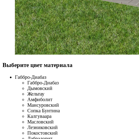
Выберите цвет материала
Габбро-Диабаз
Габбро-Диабаз
Дымовский
Жельтау
Амфиболит
Мансуровский
Сопка Бунтина
Калгуваара
Масловский
Лезниковский
Покостовский
Лабрадорит