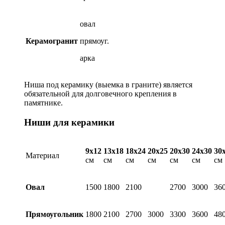
овал
Керамогранит
прямоуг.
арка
Ниша под керамику (выемка в граните) является
обязательной для долговечного крепления в
памятнике.
Ниши для керамики
9х12
13х18
18х24
20х25
20х30
24х30
30
Материал
см
см
см
см
см
см
см
Овал
1500
1800
2100
2700
3000
36
Прямоугольник
1800
2100
2700
3000
3300
3600
48