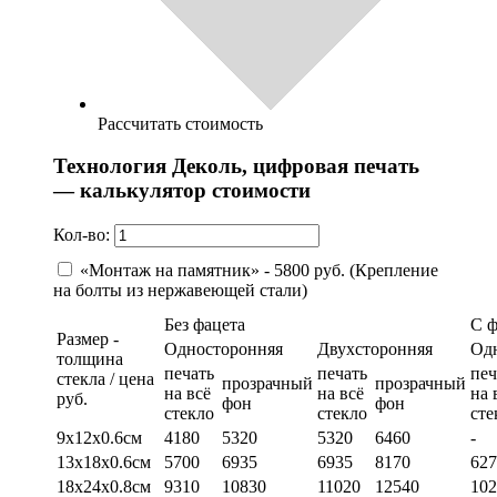
Рассчитать стоимость
Технология Деколь, цифровая печать
— калькулятор стоимости
Кол-во:
«Монтаж на памятник» - 5800 руб. (Крепление
на болты из нержавеющей стали)
Без фацета
С 
Размер -
Односторонняя
Двухсторонняя
Од
толщина
печать
печать
печ
стекла / цена
прозрачный
прозрачный
на всё
на всё
на 
руб.
фон
фон
стекло
стекло
сте
9х12х0.6см
4180
5320
5320
6460
-
13х18х0.6см
5700
6935
6935
8170
627
18х24х0.8см
9310
10830
11020
12540
102