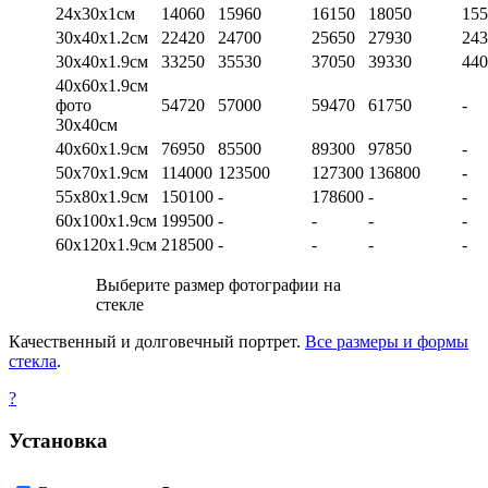
24х30х1см
14060
15960
16150
18050
155
30х40х1.2см
22420
24700
25650
27930
243
30х40х1.9см
33250
35530
37050
39330
440
40х60х1.9см
фото
54720
57000
59470
61750
-
30х40см
40х60х1.9см
76950
85500
89300
97850
-
50х70х1.9см
114000
123500
127300
136800
-
55х80х1.9см
150100
-
178600
-
-
60х100х1.9см
199500
-
-
-
-
60х120х1.9см
218500
-
-
-
-
Выберите размер фотографии на
стекле
Качественный и долговечный портрет.
Все размеры и формы
стекла
.
?
Установка