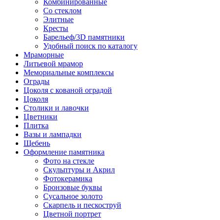
Комбинированные
Со стеклом
Элитные
Кресты
Барельеф/3D памятники
Удобный поиск по каталогу
Мраморные
Литьевой мрамор
Мемориальные комплексы
Ограды
Цоколя с кованой оградой
Цоколя
Столики и лавочки
Цветники
Плитка
Вазы и лампадки
Щебень
Оформление памятника
Фото на стекле
Скульптуры и Акрил
Фотокерамика
Бронзовые буквы
Сусальное золото
Скарпель и пескоструй
Цветной портрет