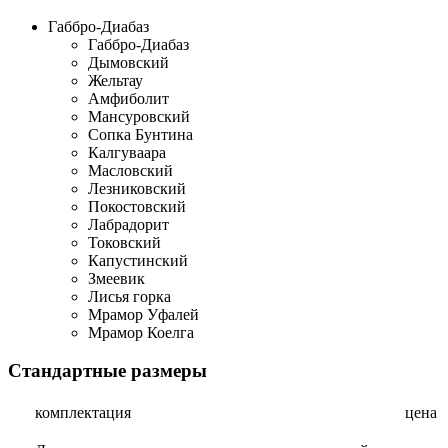
Габбро-Диабаз
Габбро-Диабаз
Дымовский
Жельтау
Амфиболит
Мансуровский
Сопка Бунтина
Калгуваара
Масловский
Лезниковский
Покостовский
Лабрадорит
Токовский
Капустинский
Змеевик
Лисья горка
Мрамор Уфалей
Мрамор Коелга
Стандартные размеры
комплектация
цена