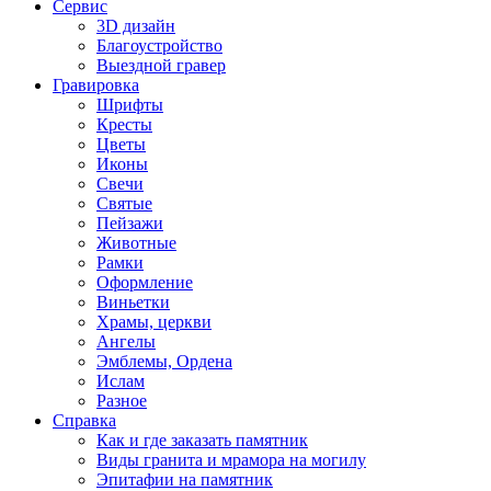
Сервис
3D дизайн
Благоустройство
Выездной гравер
Гравировка
Шрифты
Кресты
Цветы
Иконы
Свечи
Святые
Пейзажи
Животные
Рамки
Оформление
Виньетки
Храмы, церкви
Ангелы
Эмблемы, Ордена
Ислам
Разное
Справка
Как и где заказать памятник
Виды гранита и мрамора на могилу
Эпитафии на памятник