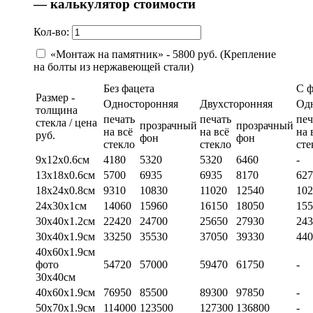
— калькулятор стоимости
Кол-во:
«Монтаж на памятник» - 5800 руб. (Крепление
на болты из нержавеющей стали)
Без фацета
С 
Размер -
Односторонняя
Двухсторонняя
Од
толщина
печать
печать
печ
стекла / цена
прозрачный
прозрачный
на всё
на всё
на 
руб.
фон
фон
стекло
стекло
сте
9х12х0.6см
4180
5320
5320
6460
-
13х18х0.6см
5700
6935
6935
8170
627
18х24х0.8см
9310
10830
11020
12540
102
24х30х1см
14060
15960
16150
18050
155
30х40х1.2см
22420
24700
25650
27930
243
30х40х1.9см
33250
35530
37050
39330
440
40х60х1.9см
фото
54720
57000
59470
61750
-
30х40см
40х60х1.9см
76950
85500
89300
97850
-
50х70х1.9см
114000
123500
127300
136800
-