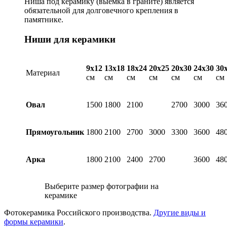
Ниша под керамику (выемка в граните) является
обязательной для долговечного крепления в
памятнике.
Ниши для керамики
9х12
13х18
18х24
20х25
20х30
24х30
30
Материал
см
см
см
см
см
см
см
Овал
1500
1800
2100
2700
3000
36
Прямоугольник
1800
2100
2700
3000
3300
3600
48
Арка
1800
2100
2400
2700
3600
48
Выберите размер фотографии на
керамике
Фотокерамика Российского производства.
Другие виды и
формы керамики
.