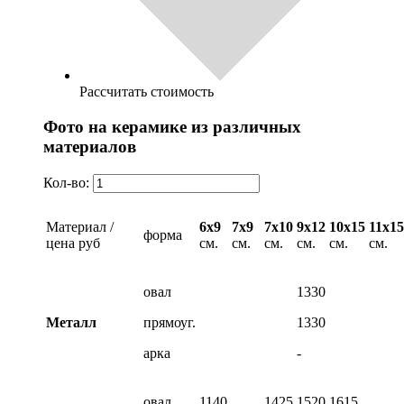
Рассчитать стоимость
Фото на керамике из различных
материалов
Кол-во:
Материал /
6х9
7х9
7х10
9х12
10х15
11х15
форма
цена руб
см.
см.
см.
см.
см.
см.
овал
1330
Металл
прямоуг.
1330
арка
-
овал
1140
1425
1520
1615