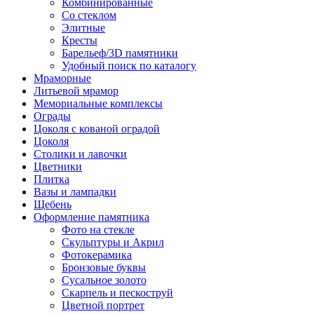
Комбинированные
Со стеклом
Элитные
Кресты
Барельеф/3D памятники
Удобный поиск по каталогу
Мраморные
Литьевой мрамор
Мемориальные комплексы
Ограды
Цоколя с кованой оградой
Цоколя
Столики и лавочки
Цветники
Плитка
Вазы и лампадки
Щебень
Оформление памятника
Фото на стекле
Скульптуры и Акрил
Фотокерамика
Бронзовые буквы
Сусальное золото
Скарпель и пескоструй
Цветной портрет