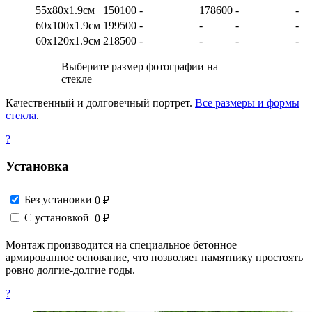
55х80х1.9см
150100
-
178600
-
-
60х100х1.9см
199500
-
-
-
-
60х120х1.9см
218500
-
-
-
-
Выберите размер фотографии на
стекле
Качественный и долговечный портрет.
Все размеры и формы
стекла
.
?
Установка
Без установки
0 ₽
С установкой
0 ₽
Монтаж производится на специальное бетонное
армированное основание, что позволяет памятнику простоять
ровно долгие-долгие годы.
?