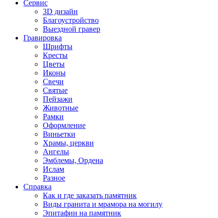
Сервис
3D дизайн
Благоустройство
Выездной гравер
Гравировка
Шрифты
Кресты
Цветы
Иконы
Свечи
Святые
Пейзажи
Животные
Рамки
Оформление
Виньетки
Храмы, церкви
Ангелы
Эмблемы, Ордена
Ислам
Разное
Справка
Как и где заказать памятник
Виды гранита и мрамора на могилу
Эпитафии на памятник