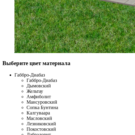
Выберите цвет материала
Габбро-Диабаз
Габбро-Диабаз
Дымовский
Жельтау
Амфиболит
Мансуровский
Сопка Бунтина
Калгуваара
Масловский
Лезниковский
Покостовский
Лабрадорит