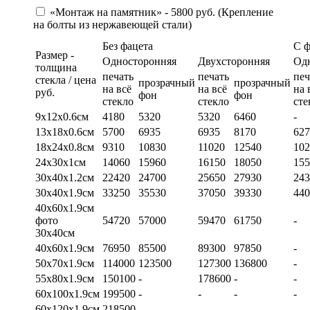
«Монтаж на памятник» - 5800 руб. (Крепление
на болты из нержавеющей стали)
Без фацета
С 
Размер -
Односторонняя
Двухсторонняя
Од
толщина
печать
печать
печ
стекла / цена
прозрачный
прозрачный
на всё
на всё
на 
руб.
фон
фон
стекло
стекло
сте
9х12х0.6см
4180
5320
5320
6460
-
13х18х0.6см
5700
6935
6935
8170
627
18х24х0.8см
9310
10830
11020
12540
102
24х30х1см
14060
15960
16150
18050
155
30х40х1.2см
22420
24700
25650
27930
243
30х40х1.9см
33250
35530
37050
39330
440
40х60х1.9см
фото
54720
57000
59470
61750
-
30х40см
40х60х1.9см
76950
85500
89300
97850
-
50х70х1.9см
114000
123500
127300
136800
-
55х80х1.9см
150100
-
178600
-
-
60х100х1.9см
199500
-
-
-
-
60х120х1.9см
218500
-
-
-
-