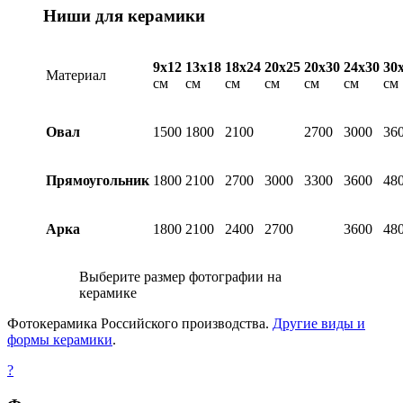
Ниши для керамики
9х12
13х18
18х24
20х25
20х30
24х30
30
Материал
см
см
см
см
см
см
см
Овал
1500
1800
2100
2700
3000
36
Прямоугольник
1800
2100
2700
3000
3300
3600
48
Арка
1800
2100
2400
2700
3600
48
Выберите размер фотографии на
керамике
Фотокерамика Российского производства.
Другие виды и
формы керамики
.
?