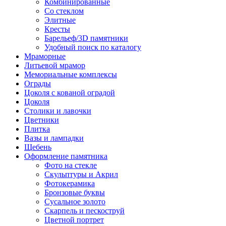
Комбинированные
Со стеклом
Элитные
Кресты
Барельеф/3D памятники
Удобный поиск по каталогу
Мраморные
Литьевой мрамор
Мемориальные комплексы
Ограды
Цоколя с кованой оградой
Цоколя
Столики и лавочки
Цветники
Плитка
Вазы и лампадки
Щебень
Оформление памятника
Фото на стекле
Скульптуры и Акрил
Фотокерамика
Бронзовые буквы
Сусальное золото
Скарпель и пескоструй
Цветной портрет