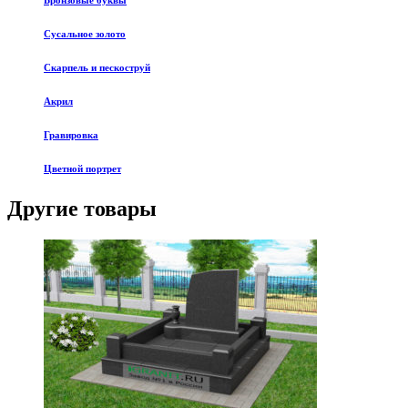
Бронзовые буквы
Сусальное золото
Скарпель и пескоструй
Акрил
Гравировка
Цветной портрет
Другие товары