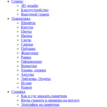
Сервис
3D дизайн
Благоустройство
Выездной гравер
Гравировка
Шрифты
Кресты
Цветы
Иконы
Свечи
Святые
Пейзажи
Животные
Рамки
Оформление
Виньетки
Храмы, церкви
Ангелы
Эмблемы, Ордена
Ислам
Разное
Справка
Как и где заказать памятник
Виды гранита и мрамора на могилу
Эпитафии на памятник