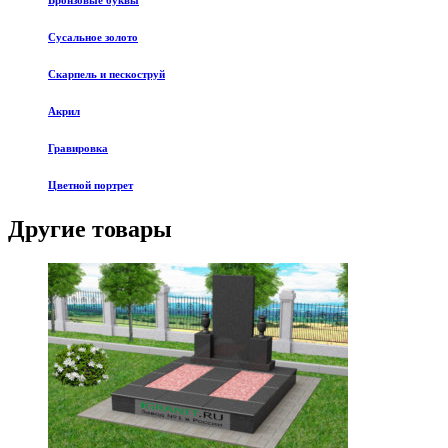
Бронзовые буквы
Сусальное золото
Скарпель и пескоструй
Акрил
Гравировка
Цветной портрет
Другие товары