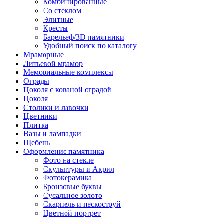
Комбинированные
Со стеклом
Элитные
Кресты
Барельеф/3D памятники
Удобный поиск по каталогу
Мраморные
Литьевой мрамор
Мемориальные комплексы
Ограды
Цоколя с кованой оградой
Цоколя
Столики и лавочки
Цветники
Плитка
Вазы и лампадки
Щебень
Оформление памятника
Фото на стекле
Скульптуры и Акрил
Фотокерамика
Бронзовые буквы
Сусальное золото
Скарпель и пескоструй
Цветной портрет