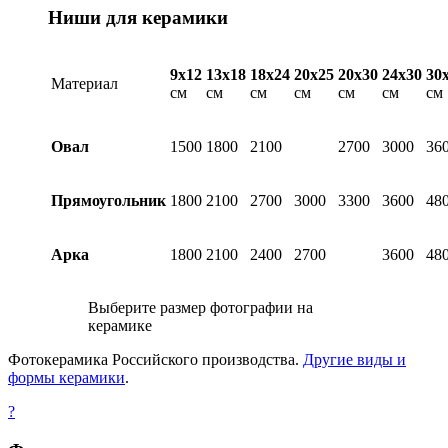
Ниши для керамики
9х12
13х18
18х24
20х25
20х30
24х30
30
Материал
см
см
см
см
см
см
см
Овал
1500
1800
2100
2700
3000
36
Прямоугольник
1800
2100
2700
3000
3300
3600
48
Арка
1800
2100
2400
2700
3600
48
Выберите размер фотографии на
керамике
Фотокерамика Российского производства.
Другие виды и
формы керамики
.
?