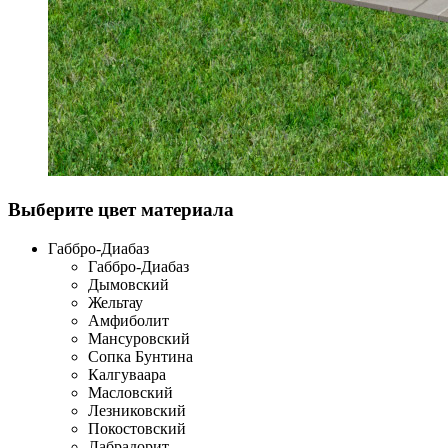
Выберите цвет материала
Габбро-Диабаз
Габбро-Диабаз
Дымовский
Жельтау
Амфиболит
Мансуровский
Сопка Бунтина
Калгуваара
Масловский
Лезниковский
Покостовский
Лабрадорит