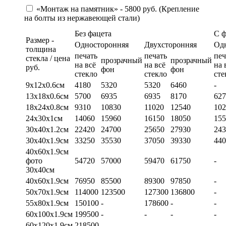
«Монтаж на памятник» - 5800 руб. (Крепление
на болты из нержавеющей стали)
Без фацета
С 
Размер -
Односторонняя
Двухсторонняя
Од
толщина
печать
печать
печ
стекла / цена
прозрачный
прозрачный
на всё
на всё
на 
руб.
фон
фон
стекло
стекло
сте
9х12х0.6см
4180
5320
5320
6460
-
13х18х0.6см
5700
6935
6935
8170
627
18х24х0.8см
9310
10830
11020
12540
102
24х30х1см
14060
15960
16150
18050
155
30х40х1.2см
22420
24700
25650
27930
243
30х40х1.9см
33250
35530
37050
39330
440
40х60х1.9см
фото
54720
57000
59470
61750
-
30х40см
40х60х1.9см
76950
85500
89300
97850
-
50х70х1.9см
114000
123500
127300
136800
-
55х80х1.9см
150100
-
178600
-
-
60х100х1.9см
199500
-
-
-
-
60х120х1.9см
218500
-
-
-
-