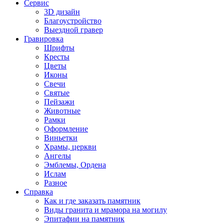
Сервис
3D дизайн
Благоустройство
Выездной гравер
Гравировка
Шрифты
Кресты
Цветы
Иконы
Свечи
Святые
Пейзажи
Животные
Рамки
Оформление
Виньетки
Храмы, церкви
Ангелы
Эмблемы, Ордена
Ислам
Разное
Справка
Как и где заказать памятник
Виды гранита и мрамора на могилу
Эпитафии на памятник