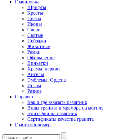
Гравировка
Шрифты
Кресты
Цветы
Иконы
Свечи
Святые
Пейзажи
Животные
Рамки
Оформление
Виньетки
Храмы, церкви
Ангелы
Эмблемы, Ордена
Ислам
Разное
Справка
Как и где заказать памятник
Виды гранита и мрамора на могилу
Эпитафии на памятник
Сертификаты качества гранита
Гранитополимер