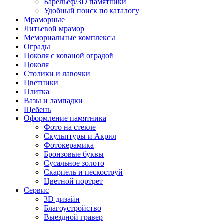
Барельеф/3D памятники
Удобный поиск по каталогу
Мраморные
Литьевой мрамор
Мемориальные комплексы
Ограды
Цоколя с кованой оградой
Цоколя
Столики и лавочки
Цветники
Плитка
Вазы и лампадки
Щебень
Оформление памятника
Фото на стекле
Скульптуры и Акрил
Фотокерамика
Бронзовые буквы
Сусальное золото
Скарпель и пескоструй
Цветной портрет
Сервис
3D дизайн
Благоустройство
Выездной гравер