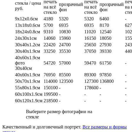
печать
печать
печ
стекла / цена
прозрачный
прозрачный
на всё
на всё
на 
руб.
фон
фон
стекло
стекло
сте
9х12х0.6см
4180
5320
5320
6460
-
13х18х0.6см
5700
6935
6935
8170
627
18х24х0.8см
9310
10830
11020
12540
102
24х30х1см
14060
15960
16150
18050
155
30х40х1.2см
22420
24700
25650
27930
243
30х40х1.9см
33250
35530
37050
39330
440
40х60х1.9см
фото
54720
57000
59470
61750
-
30х40см
40х60х1.9см
76950
85500
89300
97850
-
50х70х1.9см
114000
123500
127300
136800
-
55х80х1.9см
150100
-
178600
-
-
60х100х1.9см
199500
-
-
-
-
60х120х1.9см
218500
-
-
-
-
Выберите размер фотографии на
стекле
Качественный и долговечный портрет.
Все размеры и формы