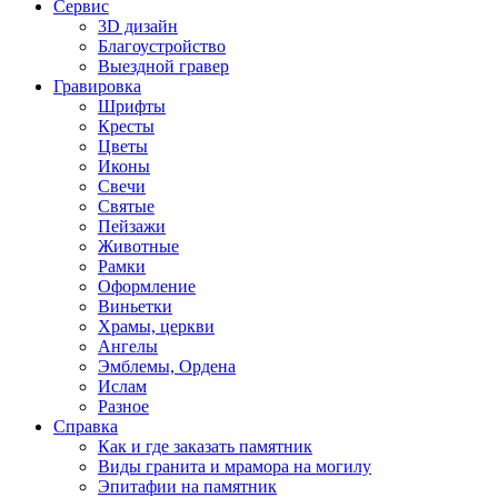
Сервис
3D дизайн
Благоустройство
Выездной гравер
Гравировка
Шрифты
Кресты
Цветы
Иконы
Свечи
Святые
Пейзажи
Животные
Рамки
Оформление
Виньетки
Храмы, церкви
Ангелы
Эмблемы, Ордена
Ислам
Разное
Справка
Как и где заказать памятник
Виды гранита и мрамора на могилу
Эпитафии на памятник