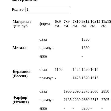
Кол-во:
Материал /
6х9
7х9
7х10
9х12
10х15
11х15
форма
цена руб
см.
см.
см.
см.
см.
см.
овал
1330
Металл
прямоуг.
1330
арка
-
овал
1140
1425
1520
1615
Керамика
(Россия)
прямоуг.
-
1425
1520
1615
овал
1900
2090
2375
2660
2850
Фарфор
прямоуг.
2185
2280
2660
3515
3705
(Италия)
арка
-
-
3230
-
-