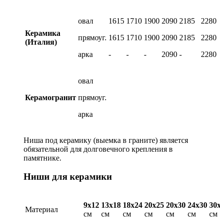
овал
1615
1710
1900
2090
2185
2280
Керамика
прямоуг.
1615
1710
1900
2090
2185
2280
(Италия)
арка
-
-
-
2090
-
2280
овал
Керамогранит
прямоуг.
арка
Ниша под керамику (выемка в граните) является
обязательной для долговечного крепления в
памятнике.
Ниши для керамики
9х12
13х18
18х24
20х25
20х30
24х30
30
Материал
см
см
см
см
см
см
см