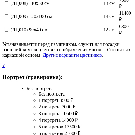
(ЛЦ008) 110х50 см
13 см
₽
11400
(ЛЦ009) 120х100 см
13 см
₽
6300
(ЛЦ010) 90х40 см
12 см
₽
Устанавливается перед памятником, служит для посадки
растений внутри цветника и обрамления могилы. Состоит из
каркасной основы.
Другие варианты цветников
.
?
Портрет (гравировка):
Без портрета
Без портрета
1 портрет
3500
₽
2 портрета
7000
₽
3 портрета
10500
₽
4 портрета
14000
₽
5 портретов
17500
₽
6 портретов
21000
₽