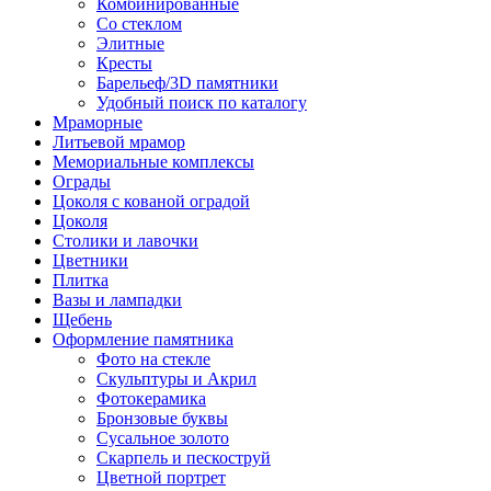
Комбинированные
Со стеклом
Элитные
Кресты
Барельеф/3D памятники
Удобный поиск по каталогу
Мраморные
Литьевой мрамор
Мемориальные комплексы
Ограды
Цоколя с кованой оградой
Цоколя
Столики и лавочки
Цветники
Плитка
Вазы и лампадки
Щебень
Оформление памятника
Фото на стекле
Скульптуры и Акрил
Фотокерамика
Бронзовые буквы
Сусальное золото
Скарпель и пескоструй
Цветной портрет