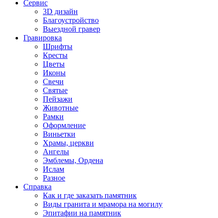
Сервис
3D дизайн
Благоустройство
Выездной гравер
Гравировка
Шрифты
Кресты
Цветы
Иконы
Свечи
Святые
Пейзажи
Животные
Рамки
Оформление
Виньетки
Храмы, церкви
Ангелы
Эмблемы, Ордена
Ислам
Разное
Справка
Как и где заказать памятник
Виды гранита и мрамора на могилу
Эпитафии на памятник