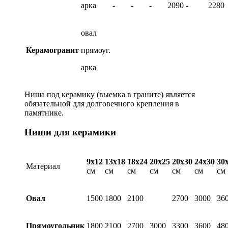
арка
-
-
-
2090
-
2280
овал
Керамогранит
прямоуг.
арка
Ниша под керамику (выемка в граните) является
обязательной для долговечного крепления в
памятнике.
Ниши для керамики
9х12
13х18
18х24
20х25
20х30
24х30
30
Материал
см
см
см
см
см
см
см
Овал
1500
1800
2100
2700
3000
36
Прямоугольник
1800
2100
2700
3000
3300
3600
48