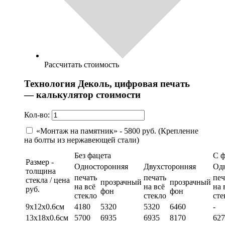
Рассчитать стоимость
Технология Деколь, цифровая печать
— калькулятор стоимости
Кол-во:
«Монтаж на памятник» - 5800 руб. (Крепление
на болты из нержавеющей стали)
Без фацета
С 
Размер -
Односторонняя
Двухсторонняя
Од
толщина
печать
печать
печ
стекла / цена
прозрачный
прозрачный
на всё
на всё
на 
руб.
фон
фон
стекло
стекло
сте
9х12х0.6см
4180
5320
5320
6460
-
13х18х0.6см
5700
6935
6935
8170
627