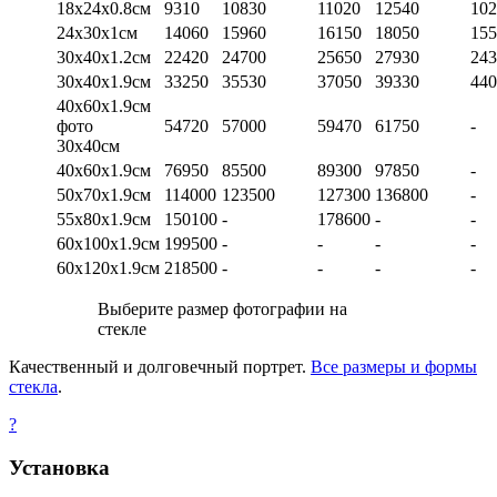
18х24х0.8см
9310
10830
11020
12540
102
24х30х1см
14060
15960
16150
18050
155
30х40х1.2см
22420
24700
25650
27930
243
30х40х1.9см
33250
35530
37050
39330
440
40х60х1.9см
фото
54720
57000
59470
61750
-
30х40см
40х60х1.9см
76950
85500
89300
97850
-
50х70х1.9см
114000
123500
127300
136800
-
55х80х1.9см
150100
-
178600
-
-
60х100х1.9см
199500
-
-
-
-
60х120х1.9см
218500
-
-
-
-
Выберите размер фотографии на
стекле
Качественный и долговечный портрет.
Все размеры и формы
стекла
.
?
Установка