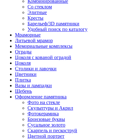
Комбинированные
Со стеклом
Элитные
Кресты
Барельеф/3D памятники
Удобный поиск по каталогу
Мраморные
Литьевой мрамор
Мемориальные комплексы
Ограды
Цоколя с кованой оградой
Цоколя
Столики и лавочки
Цветники
Плитка
Вазы и лампадки
Щебень
Оформление памятника
Фото на стекле
Скульптуры и Акрил
Фотокерамика
Бронзовые буквы
Сусальное золото
Скарпель и пескоструй
Цветной портрет