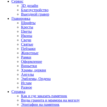
Сервис
3D дизайн
Благоустройство
Выездной гравер
Гравировка
Шрифты
Кресты
Цветы
Иконы
Свечи
Святые
Пейзажи
Животные
Рамки
Оформление
Виньетки
Храмы, церкви
Ангелы
Эмблемы, Ордена
Ислам
Разное
Справка
Как и где заказать памятник
Виды гранита и мрамора на могилу
Эпитафии на памятник