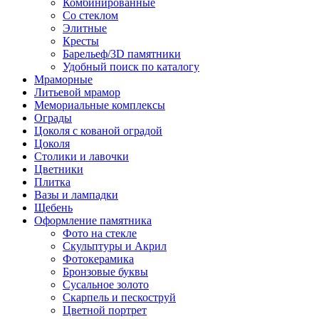
Комбинированные
Со стеклом
Элитные
Кресты
Барельеф/3D памятники
Удобный поиск по каталогу
Мраморные
Литьевой мрамор
Мемориальные комплексы
Ограды
Цоколя с кованой оградой
Цоколя
Столики и лавочки
Цветники
Плитка
Вазы и лампадки
Щебень
Оформление памятника
Фото на стекле
Скульптуры и Акрил
Фотокерамика
Бронзовые буквы
Сусальное золото
Скарпель и пескоструй
Цветной портрет