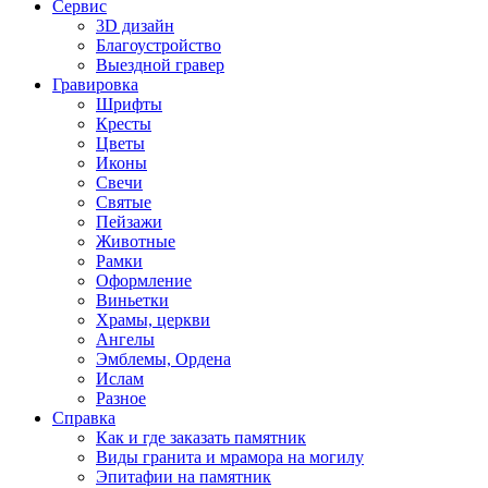
Сервис
3D дизайн
Благоустройство
Выездной гравер
Гравировка
Шрифты
Кресты
Цветы
Иконы
Свечи
Святые
Пейзажи
Животные
Рамки
Оформление
Виньетки
Храмы, церкви
Ангелы
Эмблемы, Ордена
Ислам
Разное
Справка
Как и где заказать памятник
Виды гранита и мрамора на могилу
Эпитафии на памятник