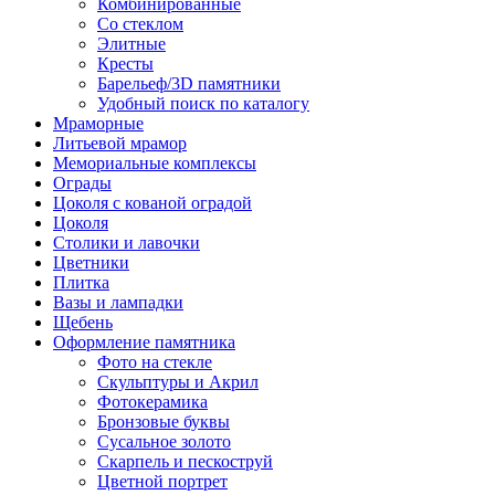
Комбинированные
Со стеклом
Элитные
Кресты
Барельеф/3D памятники
Удобный поиск по каталогу
Мраморные
Литьевой мрамор
Мемориальные комплексы
Ограды
Цоколя с кованой оградой
Цоколя
Столики и лавочки
Цветники
Плитка
Вазы и лампадки
Щебень
Оформление памятника
Фото на стекле
Скульптуры и Акрил
Фотокерамика
Бронзовые буквы
Сусальное золото
Скарпель и пескоструй
Цветной портрет