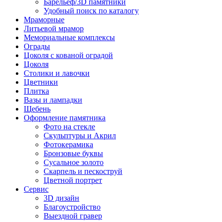
Барельеф/3D памятники
Удобный поиск по каталогу
Мраморные
Литьевой мрамор
Мемориальные комплексы
Ограды
Цоколя с кованой оградой
Цоколя
Столики и лавочки
Цветники
Плитка
Вазы и лампадки
Щебень
Оформление памятника
Фото на стекле
Скульптуры и Акрил
Фотокерамика
Бронзовые буквы
Сусальное золото
Скарпель и пескоструй
Цветной портрет
Сервис
3D дизайн
Благоустройство
Выездной гравер