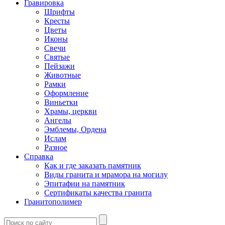
Гравировка
Шрифты
Кресты
Цветы
Иконы
Свечи
Святые
Пейзажи
Животные
Рамки
Оформление
Виньетки
Храмы, церкви
Ангелы
Эмблемы, Ордена
Ислам
Разное
Справка
Как и где заказать памятник
Виды гранита и мрамора на могилу
Эпитафии на памятник
Сертификаты качества гранита
Гранитополимер