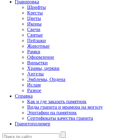
Гравировка
Шрифты
Кресты
Цветы
Иконы
Свечи
Святые
Пейзажи
Животные
Рамки
Оформление
Виньетки
Храмы, церкви
Ангелы
Эмблемы, Ордена
Ислам
Разное
Справка
Как и где заказать памятник
Виды гранита и мрамора на могилу
Эпитафии на памятник
Сертификаты качества гранита
Гранитополимер