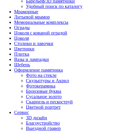
Барельеф/3D памятники
Удобный поиск по каталогу
Мраморные
Литьевой мрамор
Мемориальные комплексы
Ограды
Цоколя с кованой оградой
Цоколя
Столики и лавочки
Цветники
Плитка
Вазы и лампадки
Щебень
Оформление памятника
Фото на стекле
Скульптуры и Акрил
Фотокерамика
Бронзовые буквы
Сусальное золото
Скарпель и пескоструй
Цветной портрет
Сервис
3D дизайн
Благоустройство
Выездной гравер