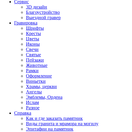
Сервис
3D дизайн
Благоустройство
Выездной гравер
Гравировка
Шрифты
Кресты
Цветы
Иконы
Свечи
Святые
Пейзажи
Животные
Рамки
Оформление
Виньетки
Храмы, церкви
Ангелы
Эмблемы, Ордена
Ислам
Разное
Справка
Как и где заказать памятник
Виды гранита и мрамора на могилу
Эпитафии на памятник