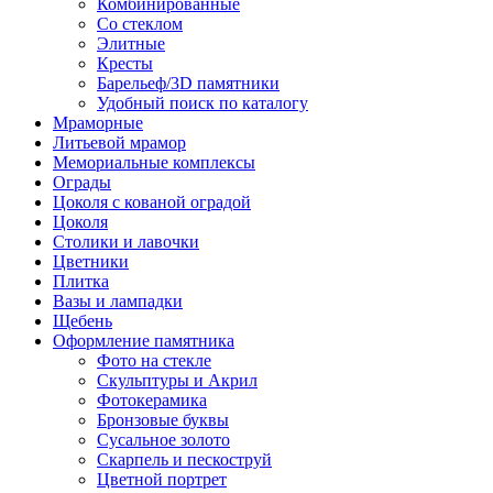
Комбинированные
Со стеклом
Элитные
Кресты
Барельеф/3D памятники
Удобный поиск по каталогу
Мраморные
Литьевой мрамор
Мемориальные комплексы
Ограды
Цоколя с кованой оградой
Цоколя
Столики и лавочки
Цветники
Плитка
Вазы и лампадки
Щебень
Оформление памятника
Фото на стекле
Скульптуры и Акрил
Фотокерамика
Бронзовые буквы
Сусальное золото
Скарпель и пескоструй
Цветной портрет