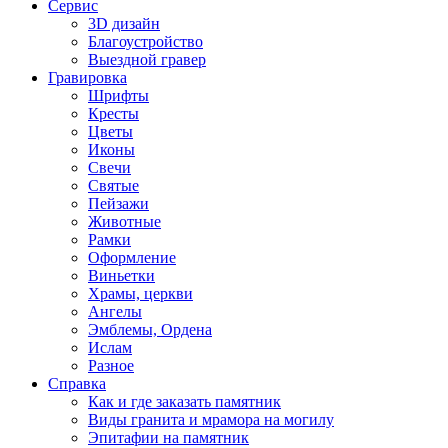
Сервис
3D дизайн
Благоустройство
Выездной гравер
Гравировка
Шрифты
Кресты
Цветы
Иконы
Свечи
Святые
Пейзажи
Животные
Рамки
Оформление
Виньетки
Храмы, церкви
Ангелы
Эмблемы, Ордена
Ислам
Разное
Справка
Как и где заказать памятник
Виды гранита и мрамора на могилу
Эпитафии на памятник