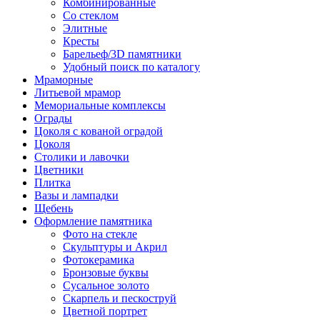
Комбинированные
Со стеклом
Элитные
Кресты
Барельеф/3D памятники
Удобный поиск по каталогу
Мраморные
Литьевой мрамор
Мемориальные комплексы
Ограды
Цоколя с кованой оградой
Цоколя
Столики и лавочки
Цветники
Плитка
Вазы и лампадки
Щебень
Оформление памятника
Фото на стекле
Скульптуры и Акрил
Фотокерамика
Бронзовые буквы
Сусальное золото
Скарпель и пескоструй
Цветной портрет