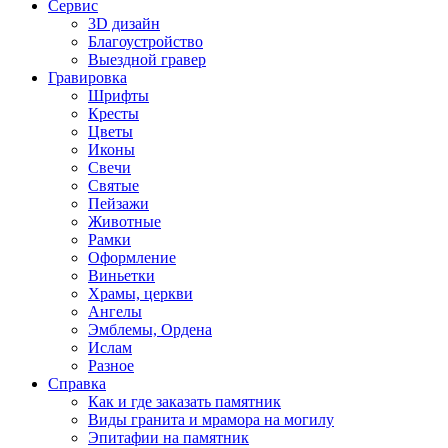
Сервис
3D дизайн
Благоустройство
Выездной гравер
Гравировка
Шрифты
Кресты
Цветы
Иконы
Свечи
Святые
Пейзажи
Животные
Рамки
Оформление
Виньетки
Храмы, церкви
Ангелы
Эмблемы, Ордена
Ислам
Разное
Справка
Как и где заказать памятник
Виды гранита и мрамора на могилу
Эпитафии на памятник