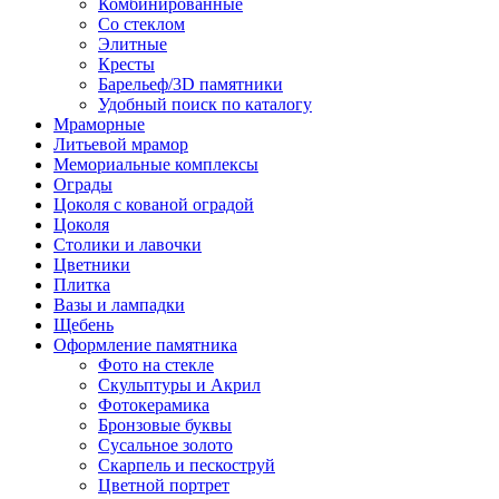
Комбинированные
Со стеклом
Элитные
Кресты
Барельеф/3D памятники
Удобный поиск по каталогу
Мраморные
Литьевой мрамор
Мемориальные комплексы
Ограды
Цоколя с кованой оградой
Цоколя
Столики и лавочки
Цветники
Плитка
Вазы и лампадки
Щебень
Оформление памятника
Фото на стекле
Скульптуры и Акрил
Фотокерамика
Бронзовые буквы
Сусальное золото
Скарпель и пескоструй
Цветной портрет