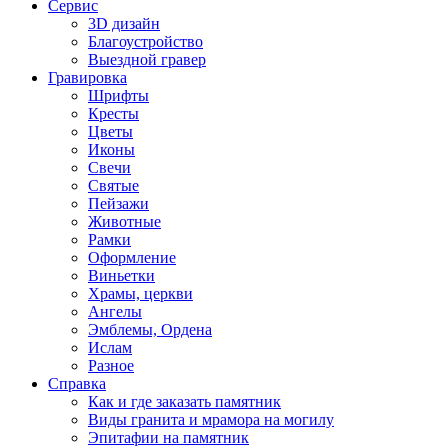
Сервис
3D дизайн
Благоустройство
Выездной гравер
Гравировка
Шрифты
Кресты
Цветы
Иконы
Свечи
Святые
Пейзажи
Животные
Рамки
Оформление
Виньетки
Храмы, церкви
Ангелы
Эмблемы, Ордена
Ислам
Разное
Справка
Как и где заказать памятник
Виды гранита и мрамора на могилу
Эпитафии на памятник