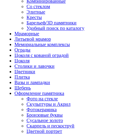
Комбинированные
Со стеклом
Элитные
Кресты
Барельеф/3D памятники
Удобный поиск по каталогу
Мраморные
Литьевой мрамор
Мемориальные комплексы
Ограды
Цоколя с кованой оградой
Цоколя
Столики и лавочки
Цветники
Плитка
Вазы и лампадки
Щебень
Оформление памятника
Фото на стекле
Скульптуры и Акрил
Фотокерамика
Бронзовые буквы
Сусальное золото
Скарпель и пескоструй
Цветной портрет