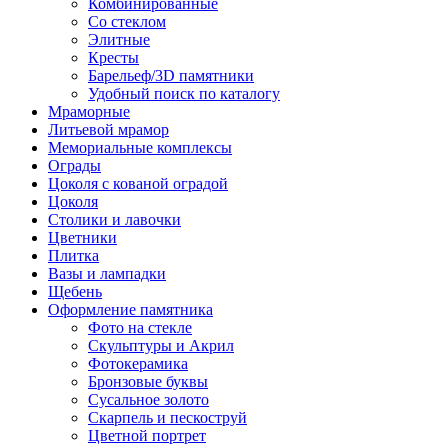
Комбинированные
Со стеклом
Элитные
Кресты
Барельеф/3D памятники
Удобный поиск по каталогу
Мраморные
Литьевой мрамор
Мемориальные комплексы
Ограды
Цоколя с кованой оградой
Цоколя
Столики и лавочки
Цветники
Плитка
Вазы и лампадки
Щебень
Оформление памятника
Фото на стекле
Скульптуры и Акрил
Фотокерамика
Бронзовые буквы
Сусальное золото
Скарпель и пескоструй
Цветной портрет