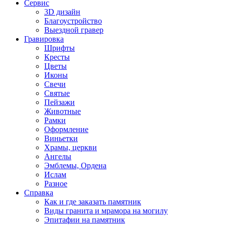
Сервис
3D дизайн
Благоустройство
Выездной гравер
Гравировка
Шрифты
Кресты
Цветы
Иконы
Свечи
Святые
Пейзажи
Животные
Рамки
Оформление
Виньетки
Храмы, церкви
Ангелы
Эмблемы, Ордена
Ислам
Разное
Справка
Как и где заказать памятник
Виды гранита и мрамора на могилу
Эпитафии на памятник