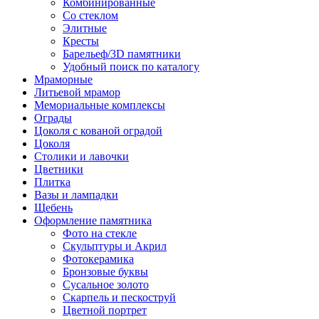
Комбинированные
Со стеклом
Элитные
Кресты
Барельеф/3D памятники
Удобный поиск по каталогу
Мраморные
Литьевой мрамор
Мемориальные комплексы
Ограды
Цоколя с кованой оградой
Цоколя
Столики и лавочки
Цветники
Плитка
Вазы и лампадки
Щебень
Оформление памятника
Фото на стекле
Скульптуры и Акрил
Фотокерамика
Бронзовые буквы
Сусальное золото
Скарпель и пескоструй
Цветной портрет