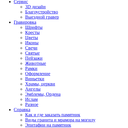
Сервис
3D дизайн
Благоустройство
Выездной гравер
Гравировка
Шрифты
Кресты
Цветы
Иконы
Свечи
Святые
Пейзажи
Животные
Рамки
Оформление
Виньетки
Храмы, церкви
Ангелы
Эмблемы, Ордена
Ислам
Разное
Справка
Как и где заказать памятник
Виды гранита и мрамора на могилу
Эпитафии на памятник