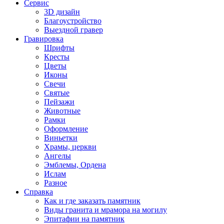
Сервис
3D дизайн
Благоустройство
Выездной гравер
Гравировка
Шрифты
Кресты
Цветы
Иконы
Свечи
Святые
Пейзажи
Животные
Рамки
Оформление
Виньетки
Храмы, церкви
Ангелы
Эмблемы, Ордена
Ислам
Разное
Справка
Как и где заказать памятник
Виды гранита и мрамора на могилу
Эпитафии на памятник