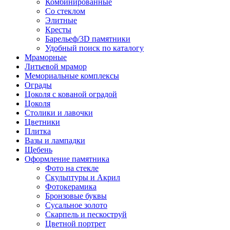
Комбинированные
Со стеклом
Элитные
Кресты
Барельеф/3D памятники
Удобный поиск по каталогу
Мраморные
Литьевой мрамор
Мемориальные комплексы
Ограды
Цоколя с кованой оградой
Цоколя
Столики и лавочки
Цветники
Плитка
Вазы и лампадки
Щебень
Оформление памятника
Фото на стекле
Скульптуры и Акрил
Фотокерамика
Бронзовые буквы
Сусальное золото
Скарпель и пескоструй
Цветной портрет