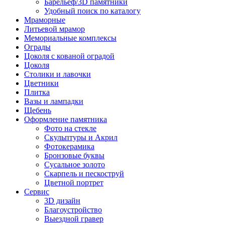
Барельеф/3D памятники
Удобный поиск по каталогу
Мраморные
Литьевой мрамор
Мемориальные комплексы
Ограды
Цоколя с кованой оградой
Цоколя
Столики и лавочки
Цветники
Плитка
Вазы и лампадки
Щебень
Оформление памятника
Фото на стекле
Скульптуры и Акрил
Фотокерамика
Бронзовые буквы
Сусальное золото
Скарпель и пескоструй
Цветной портрет
Сервис
3D дизайн
Благоустройство
Выездной гравер