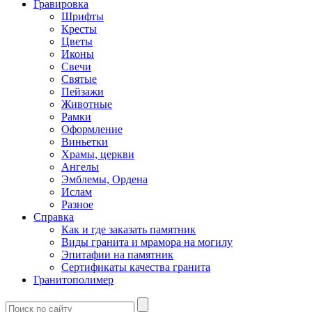
Гравировка
Шрифты
Кресты
Цветы
Иконы
Свечи
Святые
Пейзажи
Животные
Рамки
Оформление
Виньетки
Храмы, церкви
Ангелы
Эмблемы, Ордена
Ислам
Разное
Справка
Как и где заказать памятник
Виды гранита и мрамора на могилу
Эпитафии на памятник
Сертификаты качества гранита
Гранитополимер