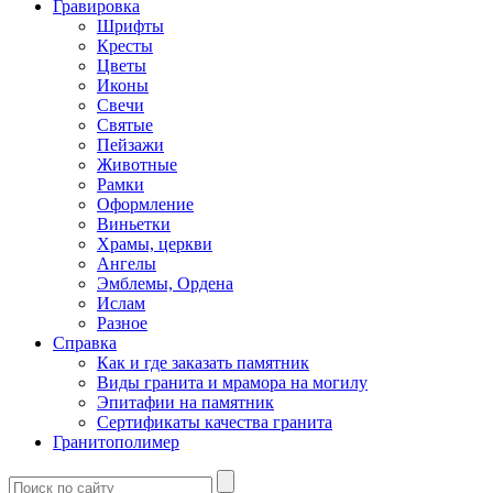
Гравировка
Шрифты
Кресты
Цветы
Иконы
Свечи
Святые
Пейзажи
Животные
Рамки
Оформление
Виньетки
Храмы, церкви
Ангелы
Эмблемы, Ордена
Ислам
Разное
Справка
Как и где заказать памятник
Виды гранита и мрамора на могилу
Эпитафии на памятник
Сертификаты качества гранита
Гранитополимер