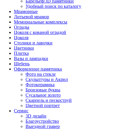
Барельеф/3D памятники
Удобный поиск по каталогу
Мраморные
Литьевой мрамор
Мемориальные комплексы
Ограды
Цоколя с кованой оградой
Цоколя
Столики и лавочки
Цветники
Плитка
Вазы и лампадки
Щебень
Оформление памятника
Фото на стекле
Скульптуры и Акрил
Фотокерамика
Бронзовые буквы
Сусальное золото
Скарпель и пескоструй
Цветной портрет
Сервис
3D дизайн
Благоустройство
Выездной гравер