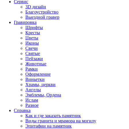
Сервис
3D дизайн
Благоустройство
Выездной гравер
Гравировка
Шрифты
Кресты
Цветы
Иконы
Свечи
Святые
Пейзажи
Животные
Рамки
Оформление
Виньетки
Храмы, церкви
Ангелы
Эмблемы, Ордена
Ислам
Разное
Справка
Как и где заказать памятник
Виды гранита и мрамора на могилу
Эпитафии на памятник