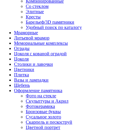
Комбинированные
Со стеклом
Элитные
Кресты
Барельеф/3D памятники
Удобный поиск по каталогу
Мраморные
Литьевой мрамор
Мемориальные комплексы
Ограды
Цоколя с кованой оградой
Цоколя
Столики и лавочки
Цветники
Плитка
Вазы и лампадки
Щебень
Оформление памятника
Фото на стекле
Скульптуры и Акрил
Фотокерамика
Бронзовые буквы
Сусальное золото
Скарпель и пескоструй
Цветной портрет