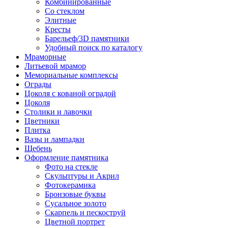
Комбинированные
Со стеклом
Элитные
Кресты
Барельеф/3D памятники
Удобный поиск по каталогу
Мраморные
Литьевой мрамор
Мемориальные комплексы
Ограды
Цоколя с кованой оградой
Цоколя
Столики и лавочки
Цветники
Плитка
Вазы и лампадки
Щебень
Оформление памятника
Фото на стекле
Скульптуры и Акрил
Фотокерамика
Бронзовые буквы
Сусальное золото
Скарпель и пескоструй
Цветной портрет