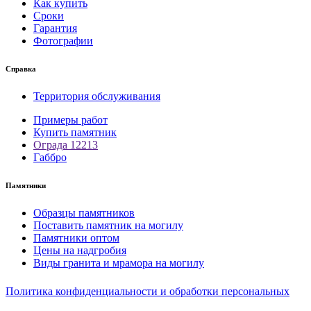
Как купить
Сроки
Гарантия
Фотографии
Справка
Территория обслуживания
Примеры работ
Купить памятник
Ограда 12213
Габбро
Памятники
Образцы памятников
Поставить памятник на могилу
Памятники оптом
Цены на надгробия
Виды гранита и мрамора на могилу
Политика конфиденциальности и обработки персональных