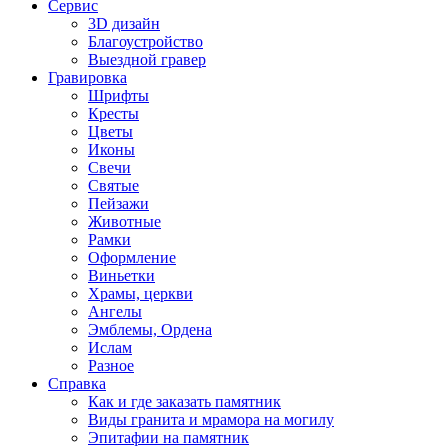
Сервис
3D дизайн
Благоустройство
Выездной гравер
Гравировка
Шрифты
Кресты
Цветы
Иконы
Свечи
Святые
Пейзажи
Животные
Рамки
Оформление
Виньетки
Храмы, церкви
Ангелы
Эмблемы, Ордена
Ислам
Разное
Справка
Как и где заказать памятник
Виды гранита и мрамора на могилу
Эпитафии на памятник