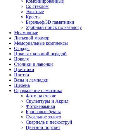
Комбинированные
Со стеклом
Элитные
Кресты
Барельеф/3D памятники
Удобный поиск по каталогу
Мраморные
Литьевой мрамор
Мемориальные комплексы
Ограды
Цоколя с кованой оградой
Цоколя
Столики и лавочки
Цветники
Плитка
Вазы и лампадки
Щебень
Оформление памятника
Фото на стекле
Скульптуры и Акрил
Фотокерамика
Бронзовые буквы
Сусальное золото
Скарпель и пескоструй
Цветной портрет