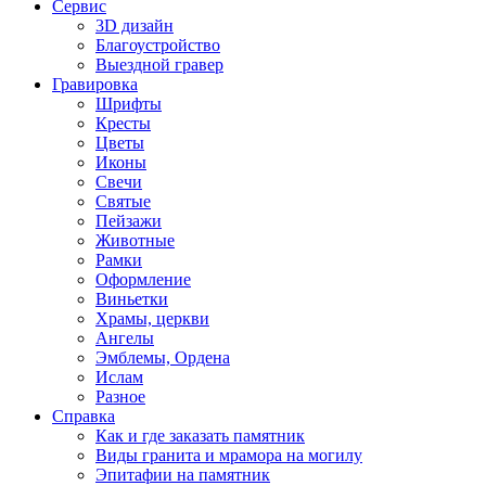
Сервис
3D дизайн
Благоустройство
Выездной гравер
Гравировка
Шрифты
Кресты
Цветы
Иконы
Свечи
Святые
Пейзажи
Животные
Рамки
Оформление
Виньетки
Храмы, церкви
Ангелы
Эмблемы, Ордена
Ислам
Разное
Справка
Как и где заказать памятник
Виды гранита и мрамора на могилу
Эпитафии на памятник