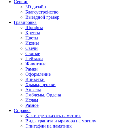
Сервис
3D дизайн
Благоустройство
Выездной гравер
Гравировка
Шрифты
Кресты
Цветы
Иконы
Свечи
Святые
Пейзажи
Животные
Рамки
Оформление
Виньетки
Храмы, церкви
Ангелы
Эмблемы, Ордена
Ислам
Разное
Справка
Как и где заказать памятник
Виды гранита и мрамора на могилу
Эпитафии на памятник