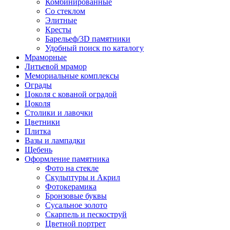
Комбинированные
Со стеклом
Элитные
Кресты
Барельеф/3D памятники
Удобный поиск по каталогу
Мраморные
Литьевой мрамор
Мемориальные комплексы
Ограды
Цоколя с кованой оградой
Цоколя
Столики и лавочки
Цветники
Плитка
Вазы и лампадки
Щебень
Оформление памятника
Фото на стекле
Скульптуры и Акрил
Фотокерамика
Бронзовые буквы
Сусальное золото
Скарпель и пескоструй
Цветной портрет