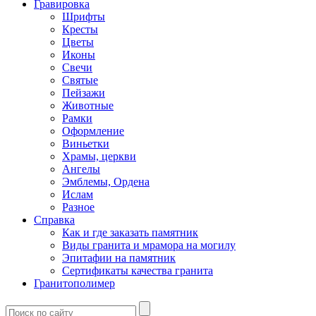
Гравировка
Шрифты
Кресты
Цветы
Иконы
Свечи
Святые
Пейзажи
Животные
Рамки
Оформление
Виньетки
Храмы, церкви
Ангелы
Эмблемы, Ордена
Ислам
Разное
Справка
Как и где заказать памятник
Виды гранита и мрамора на могилу
Эпитафии на памятник
Сертификаты качества гранита
Гранитополимер