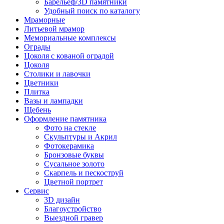
Барельеф/3D памятники
Удобный поиск по каталогу
Мраморные
Литьевой мрамор
Мемориальные комплексы
Ограды
Цоколя с кованой оградой
Цоколя
Столики и лавочки
Цветники
Плитка
Вазы и лампадки
Щебень
Оформление памятника
Фото на стекле
Скульптуры и Акрил
Фотокерамика
Бронзовые буквы
Сусальное золото
Скарпель и пескоструй
Цветной портрет
Сервис
3D дизайн
Благоустройство
Выездной гравер