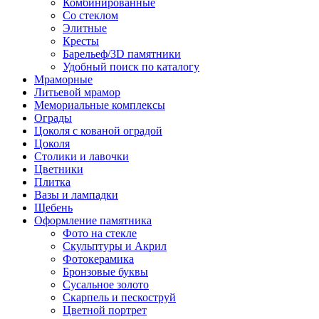
Комбинированные
Со стеклом
Элитные
Кресты
Барельеф/3D памятники
Удобный поиск по каталогу
Мраморные
Литьевой мрамор
Мемориальные комплексы
Ограды
Цоколя с кованой оградой
Цоколя
Столики и лавочки
Цветники
Плитка
Вазы и лампадки
Щебень
Оформление памятника
Фото на стекле
Скульптуры и Акрил
Фотокерамика
Бронзовые буквы
Сусальное золото
Скарпель и пескоструй
Цветной портрет