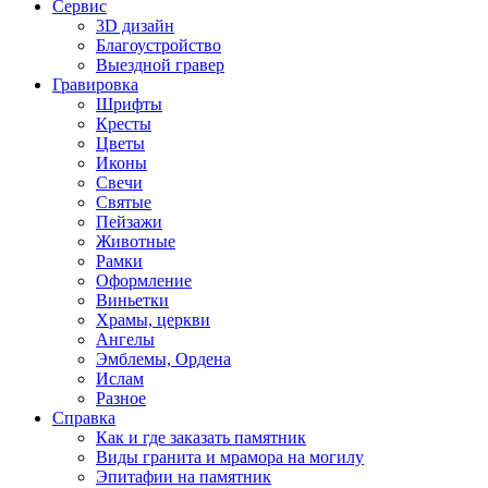
Сервис
3D дизайн
Благоустройство
Выездной гравер
Гравировка
Шрифты
Кресты
Цветы
Иконы
Свечи
Святые
Пейзажи
Животные
Рамки
Оформление
Виньетки
Храмы, церкви
Ангелы
Эмблемы, Ордена
Ислам
Разное
Справка
Как и где заказать памятник
Виды гранита и мрамора на могилу
Эпитафии на памятник