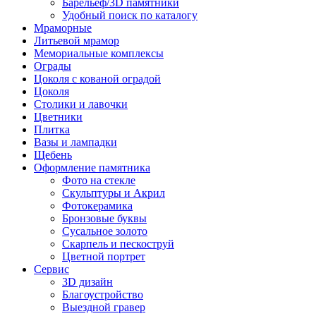
Барельеф/3D памятники
Удобный поиск по каталогу
Мраморные
Литьевой мрамор
Мемориальные комплексы
Ограды
Цоколя с кованой оградой
Цоколя
Столики и лавочки
Цветники
Плитка
Вазы и лампадки
Щебень
Оформление памятника
Фото на стекле
Скульптуры и Акрил
Фотокерамика
Бронзовые буквы
Сусальное золото
Скарпель и пескоструй
Цветной портрет
Сервис
3D дизайн
Благоустройство
Выездной гравер