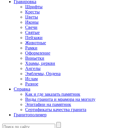
Гравировка
Шрифты
Кресты
Цветы
Иконы
Свечи
Святые
Пейзажи
Животные
Рамки
Оформление
Виньетки
Храмы, церкви
Ангелы
Эмблемы, Ордена
Ислам
Разное
Справка
Как и где заказать памятник
Виды гранита и мрамора на могилу
Эпитафии на памятник
Сертификаты качества гранита
Гранитополимер