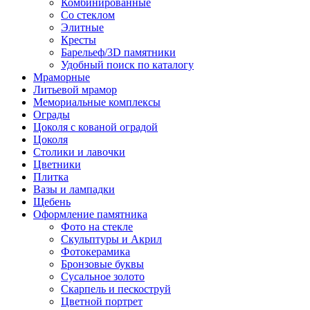
Комбинированные
Со стеклом
Элитные
Кресты
Барельеф/3D памятники
Удобный поиск по каталогу
Мраморные
Литьевой мрамор
Мемориальные комплексы
Ограды
Цоколя с кованой оградой
Цоколя
Столики и лавочки
Цветники
Плитка
Вазы и лампадки
Щебень
Оформление памятника
Фото на стекле
Скульптуры и Акрил
Фотокерамика
Бронзовые буквы
Сусальное золото
Скарпель и пескоструй
Цветной портрет