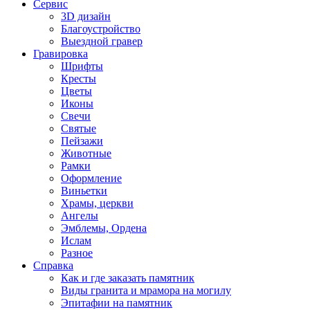
Сервис
3D дизайн
Благоустройство
Выездной гравер
Гравировка
Шрифты
Кресты
Цветы
Иконы
Свечи
Святые
Пейзажи
Животные
Рамки
Оформление
Виньетки
Храмы, церкви
Ангелы
Эмблемы, Ордена
Ислам
Разное
Справка
Как и где заказать памятник
Виды гранита и мрамора на могилу
Эпитафии на памятник