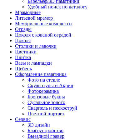
Барельеф/3D памятники
Удобный поиск по каталогу
Мраморные
Литьевой мрамор
Мемориальные комплексы
Ограды
Цоколя с кованой оградой
Цоколя
Столики и лавочки
Цветники
Плитка
Вазы и лампадки
Щебень
Оформление памятника
Фото на стекле
Скульптуры и Акрил
Фотокерамика
Бронзовые буквы
Сусальное золото
Скарпель и пескоструй
Цветной портрет
Сервис
3D дизайн
Благоустройство
Выездной гравер