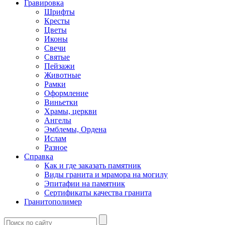
Гравировка
Шрифты
Кресты
Цветы
Иконы
Свечи
Святые
Пейзажи
Животные
Рамки
Оформление
Виньетки
Храмы, церкви
Ангелы
Эмблемы, Ордена
Ислам
Разное
Справка
Как и где заказать памятник
Виды гранита и мрамора на могилу
Эпитафии на памятник
Сертификаты качества гранита
Гранитополимер