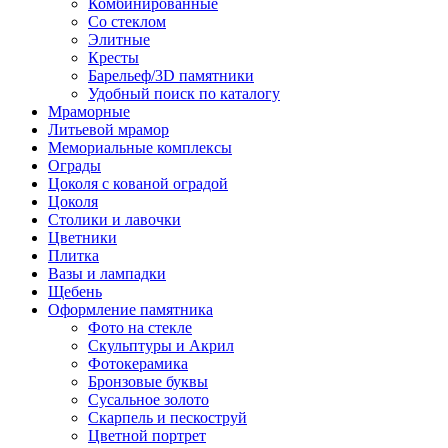
Комбинированные
Со стеклом
Элитные
Кресты
Барельеф/3D памятники
Удобный поиск по каталогу
Мраморные
Литьевой мрамор
Мемориальные комплексы
Ограды
Цоколя с кованой оградой
Цоколя
Столики и лавочки
Цветники
Плитка
Вазы и лампадки
Щебень
Оформление памятника
Фото на стекле
Скульптуры и Акрил
Фотокерамика
Бронзовые буквы
Сусальное золото
Скарпель и пескоструй
Цветной портрет