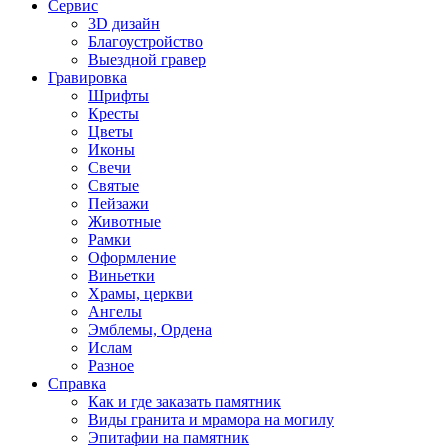
Сервис
3D дизайн
Благоустройство
Выездной гравер
Гравировка
Шрифты
Кресты
Цветы
Иконы
Свечи
Святые
Пейзажи
Животные
Рамки
Оформление
Виньетки
Храмы, церкви
Ангелы
Эмблемы, Ордена
Ислам
Разное
Справка
Как и где заказать памятник
Виды гранита и мрамора на могилу
Эпитафии на памятник