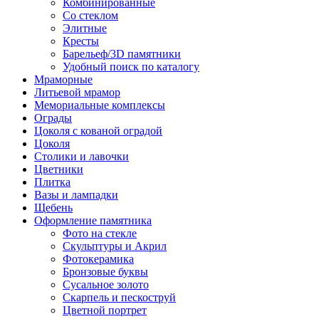
Комбинированные
Со стеклом
Элитные
Кресты
Барельеф/3D памятники
Удобный поиск по каталогу
Мраморные
Литьевой мрамор
Мемориальные комплексы
Ограды
Цоколя с кованой оградой
Цоколя
Столики и лавочки
Цветники
Плитка
Вазы и лампадки
Щебень
Оформление памятника
Фото на стекле
Скульптуры и Акрил
Фотокерамика
Бронзовые буквы
Сусальное золото
Скарпель и пескоструй
Цветной портрет