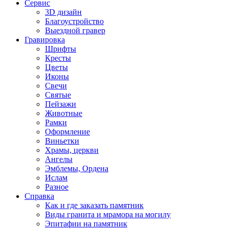
Сервис
3D дизайн
Благоустройство
Выездной гравер
Гравировка
Шрифты
Кресты
Цветы
Иконы
Свечи
Святые
Пейзажи
Животные
Рамки
Оформление
Виньетки
Храмы, церкви
Ангелы
Эмблемы, Ордена
Ислам
Разное
Справка
Как и где заказать памятник
Виды гранита и мрамора на могилу
Эпитафии на памятник