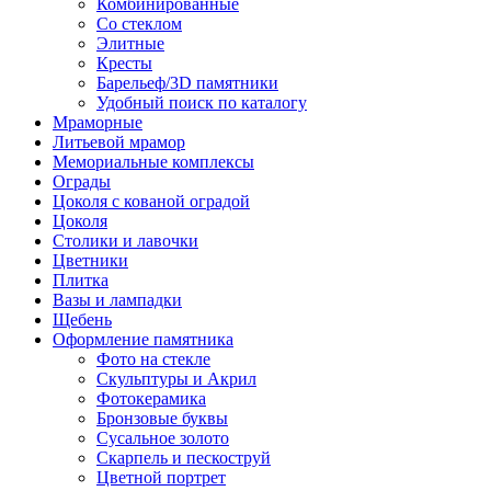
Комбинированные
Со стеклом
Элитные
Кресты
Барельеф/3D памятники
Удобный поиск по каталогу
Мраморные
Литьевой мрамор
Мемориальные комплексы
Ограды
Цоколя с кованой оградой
Цоколя
Столики и лавочки
Цветники
Плитка
Вазы и лампадки
Щебень
Оформление памятника
Фото на стекле
Скульптуры и Акрил
Фотокерамика
Бронзовые буквы
Сусальное золото
Скарпель и пескоструй
Цветной портрет