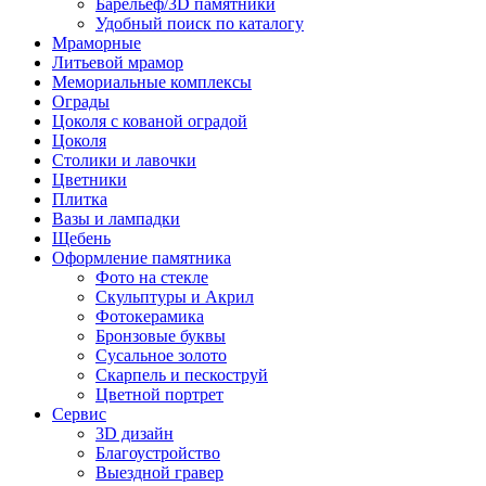
Барельеф/3D памятники
Удобный поиск по каталогу
Мраморные
Литьевой мрамор
Мемориальные комплексы
Ограды
Цоколя с кованой оградой
Цоколя
Столики и лавочки
Цветники
Плитка
Вазы и лампадки
Щебень
Оформление памятника
Фото на стекле
Скульптуры и Акрил
Фотокерамика
Бронзовые буквы
Сусальное золото
Скарпель и пескоструй
Цветной портрет
Сервис
3D дизайн
Благоустройство
Выездной гравер