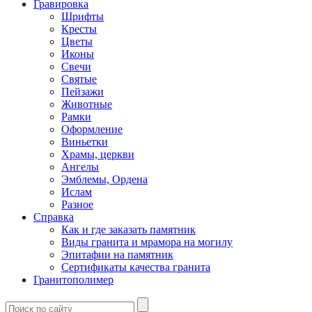
Гравировка
Шрифты
Кресты
Цветы
Иконы
Свечи
Святые
Пейзажи
Животные
Рамки
Оформление
Виньетки
Храмы, церкви
Ангелы
Эмблемы, Ордена
Ислам
Разное
Справка
Как и где заказать памятник
Виды гранита и мрамора на могилу
Эпитафии на памятник
Сертификаты качества гранита
Гранитополимер