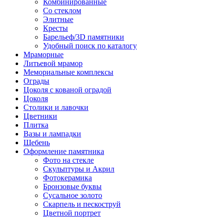
Комбинированные
Со стеклом
Элитные
Кресты
Барельеф/3D памятники
Удобный поиск по каталогу
Мраморные
Литьевой мрамор
Мемориальные комплексы
Ограды
Цоколя с кованой оградой
Цоколя
Столики и лавочки
Цветники
Плитка
Вазы и лампадки
Щебень
Оформление памятника
Фото на стекле
Скульптуры и Акрил
Фотокерамика
Бронзовые буквы
Сусальное золото
Скарпель и пескоструй
Цветной портрет