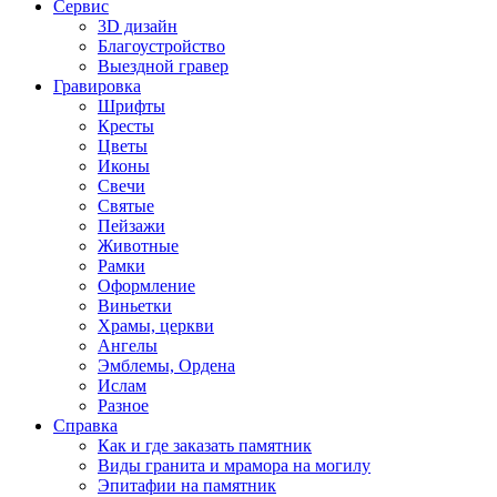
Сервис
3D дизайн
Благоустройство
Выездной гравер
Гравировка
Шрифты
Кресты
Цветы
Иконы
Свечи
Святые
Пейзажи
Животные
Рамки
Оформление
Виньетки
Храмы, церкви
Ангелы
Эмблемы, Ордена
Ислам
Разное
Справка
Как и где заказать памятник
Виды гранита и мрамора на могилу
Эпитафии на памятник