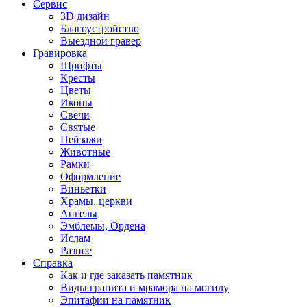
Сервис
3D дизайн
Благоустройство
Выездной гравер
Гравировка
Шрифты
Кресты
Цветы
Иконы
Свечи
Святые
Пейзажи
Животные
Рамки
Оформление
Виньетки
Храмы, церкви
Ангелы
Эмблемы, Ордена
Ислам
Разное
Справка
Как и где заказать памятник
Виды гранита и мрамора на могилу
Эпитафии на памятник