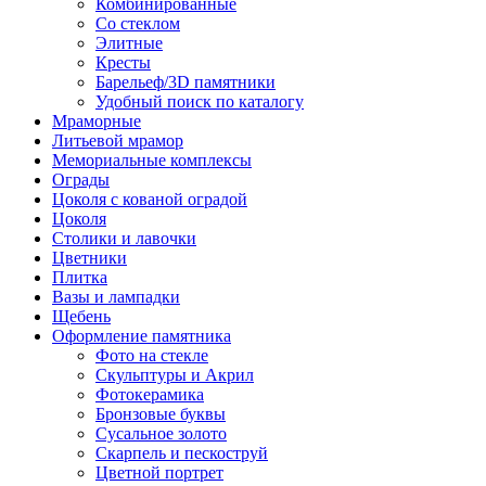
Комбинированные
Со стеклом
Элитные
Кресты
Барельеф/3D памятники
Удобный поиск по каталогу
Мраморные
Литьевой мрамор
Мемориальные комплексы
Ограды
Цоколя с кованой оградой
Цоколя
Столики и лавочки
Цветники
Плитка
Вазы и лампадки
Щебень
Оформление памятника
Фото на стекле
Скульптуры и Акрил
Фотокерамика
Бронзовые буквы
Сусальное золото
Скарпель и пескоструй
Цветной портрет