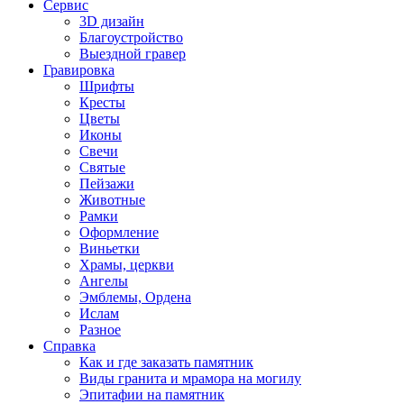
Сервис
3D дизайн
Благоустройство
Выездной гравер
Гравировка
Шрифты
Кресты
Цветы
Иконы
Свечи
Святые
Пейзажи
Животные
Рамки
Оформление
Виньетки
Храмы, церкви
Ангелы
Эмблемы, Ордена
Ислам
Разное
Справка
Как и где заказать памятник
Виды гранита и мрамора на могилу
Эпитафии на памятник