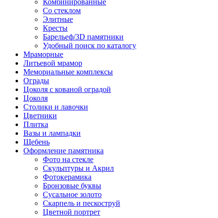
Комбинированные
Со стеклом
Элитные
Кресты
Барельеф/3D памятники
Удобный поиск по каталогу
Мраморные
Литьевой мрамор
Мемориальные комплексы
Ограды
Цоколя с кованой оградой
Цоколя
Столики и лавочки
Цветники
Плитка
Вазы и лампадки
Щебень
Оформление памятника
Фото на стекле
Скульптуры и Акрил
Фотокерамика
Бронзовые буквы
Сусальное золото
Скарпель и пескоструй
Цветной портрет