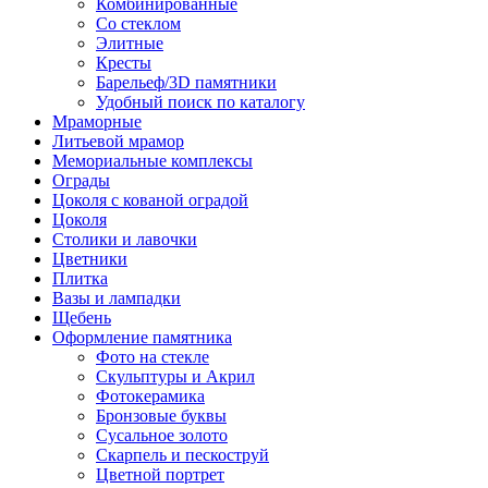
Комбинированные
Со стеклом
Элитные
Кресты
Барельеф/3D памятники
Удобный поиск по каталогу
Мраморные
Литьевой мрамор
Мемориальные комплексы
Ограды
Цоколя с кованой оградой
Цоколя
Столики и лавочки
Цветники
Плитка
Вазы и лампадки
Щебень
Оформление памятника
Фото на стекле
Скульптуры и Акрил
Фотокерамика
Бронзовые буквы
Сусальное золото
Скарпель и пескоструй
Цветной портрет