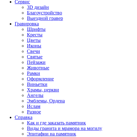
Сервис
3D дизайн
Благоустройство
Выездной гравер
Гравировка
Шрифты
Кресты
Цветы
Иконы
Свечи
Святые
Пейзажи
Животные
Рамки
Оформление
Виньетки
Храмы, церкви
Ангелы
Эмблемы, Ордена
Ислам
Разное
Справка
Как и где заказать памятник
Виды гранита и мрамора на могилу
Эпитафии на памятник