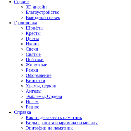
Сервис
3D дизайн
Благоустройство
Выездной гравер
Гравировка
Шрифты
Кресты
Цветы
Иконы
Свечи
Святые
Пейзажи
Животные
Рамки
Оформление
Виньетки
Храмы, церкви
Ангелы
Эмблемы, Ордена
Ислам
Разное
Справка
Как и где заказать памятник
Виды гранита и мрамора на могилу
Эпитафии на памятник