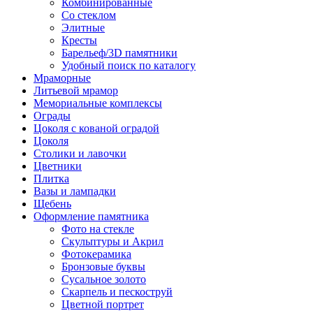
Комбинированные
Со стеклом
Элитные
Кресты
Барельеф/3D памятники
Удобный поиск по каталогу
Мраморные
Литьевой мрамор
Мемориальные комплексы
Ограды
Цоколя с кованой оградой
Цоколя
Столики и лавочки
Цветники
Плитка
Вазы и лампадки
Щебень
Оформление памятника
Фото на стекле
Скульптуры и Акрил
Фотокерамика
Бронзовые буквы
Сусальное золото
Скарпель и пескоструй
Цветной портрет